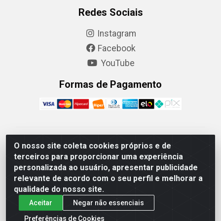
Redes Sociais
Instagram
Facebook
YouTube
Formas de Pagamento
Camaquã Distribuidora Ltda - Avenida Conego Luiz W
O nosso site coleta cookies próprios e de
Hanquet, 1001 - Parque Residencial do Arroio Duro,
terceiros para proporcionar uma experiência
Camaquã/RS - CEP 96.789-102 - CNPJ
personalizada ao usuário, apresentar publicidade
07.061.124/0001-26
relevante de acordo com o seu perfil e melhorar a
qualidade do nosso site.
Aceitar
Negar não essenciais
Preferências de Cookies