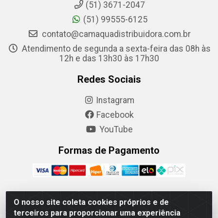
(51) 3671-2047
(51) 99555-6125
contato@camaquadistribuidora.com.br
Atendimento de segunda a sexta-feira das 08h às
12h e das 13h30 às 17h30
Redes Sociais
Instagram
Facebook
YouTube
Formas de Pagamento
O nosso site coleta cookies próprios e de
Camaquã Distribuidora Ltda - Avenida Conego Luiz W
terceiros para proporcionar uma experiência