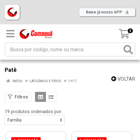
Baixe já nosso APP
0
Patê
VOLTAR
INÍCIO
LATICÍNIOS E FRIOS
PATÊ
Filtros
19 produtos ordenados por: