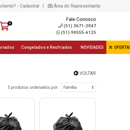
|
cliente? - Cadastrar
Área do Representante
Fale Conosco
0
(51) 3671-2047
(51) 99555-6125
ariados
Congelados e Resfriados
NOVIDADES
OFERTA
VOLTAR
5 produtos ordenados por: