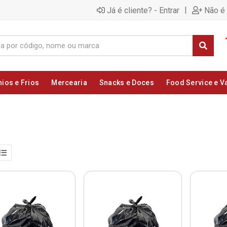
|
Já é cliente? - Entrar
Não é 
nios e Frios
Mercearia
Snacks e Doces
Food Service e V