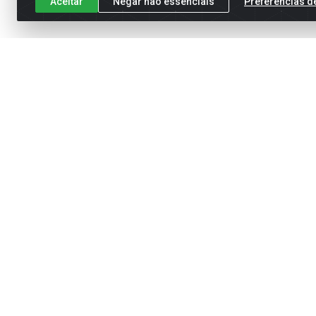
Aceitar
Negar não essenciais
Preferências d
Cadastre-se para receber nossas of