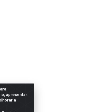
para
io, apresentar
elhorar a