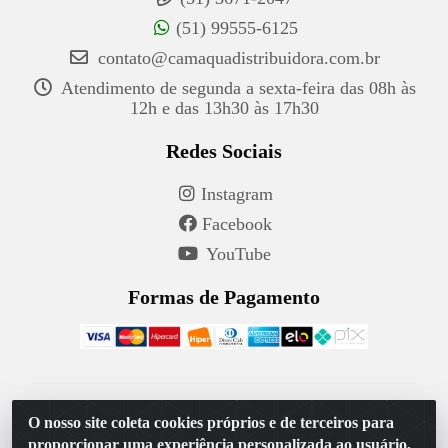
(51) 99555-6125
contato@camaquadistribuidora.com.br
Atendimento de segunda a sexta-feira das 08h às
12h e das 13h30 às 17h30
Redes Sociais
Instagram
Facebook
YouTube
Formas de Pagamento
Camaquã Distribuidora Ltda - Avenida Conego Luiz W
O nosso site coleta cookies próprios e de terceiros para
Hanquet, 1001 - Parque Residencial do Arroio Duro,
proporcionar uma experiência personalizada ao usuário,