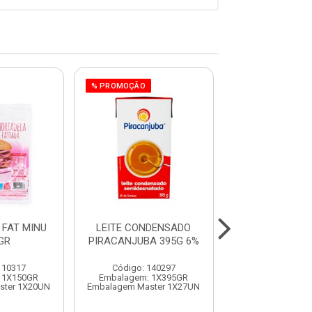
% PROMOÇÃO
FAT MINU
LEITE CONDENSADO
COSTELA RIPA
GR
PIRACANJUBA 395G 6%
VACUO CON
SULBEE
110317
Código: 140297
Código: 991
 1X150GR
Embalagem: 1X395GR
Embalagem:
ster 1X20UN
Embalagem Master 1X27UN
Embalagem Mast
Produto de peso