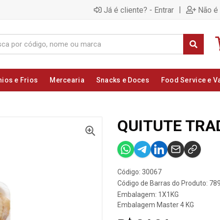
|
Já é cliente? - Entrar
Não é 
nios e Frios
Mercearia
Snacks e Doces
Food Service e V
QUITUTE TRA
Código: 30067
Código de Barras do Produto: 7
Embalagem: 1X1KG
Embalagem Master 4 KG