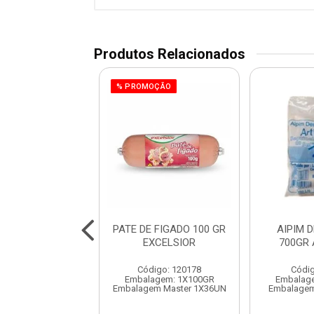
Produtos Relacionados
% PROMOÇÃO
LA RIPA TIRAS
PATE DE FIGADO 100 GR
AIPIM 
O CONG BOV
EXCELSIOR
700GR
SULBEE
Código: 120178
Códig
digo: 991017
Embalagem: 1X100GR
Embalag
balagem: KG
Embalagem Master 1X36UN
Embalagem
gem Master 15KG
o de peso variável