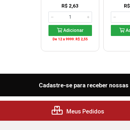
R$ 2,63
R$
$ 407,85
G: R$ 27,19
Adicionar
Ad
De 12 a 9999: R$ 2,55
Adicionar
Cadastre-se para receber nossas 
Meus Pedidos