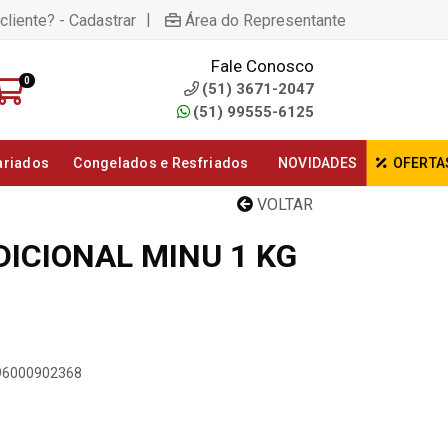
|
cliente? - Cadastrar
Área do Representante
Fale Conosco
0
(51) 3671-2047
(51) 99555-6125
ariados
Congelados e Resfriados
NOVIDADES
OFERTA
VOLTAR
DICIONAL MINU 1 KG
896000902368