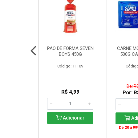
INTEGRAL
PAO DE FORMA SEVEN
CARNE M
NJUBA 1L
BOYS 450G
500G C
: 140336
Código: 11109
Código
 Esgotado
De: R
R$ 4,99
Por: R
ise-me
Adicionar
Adi
De 20 a 99