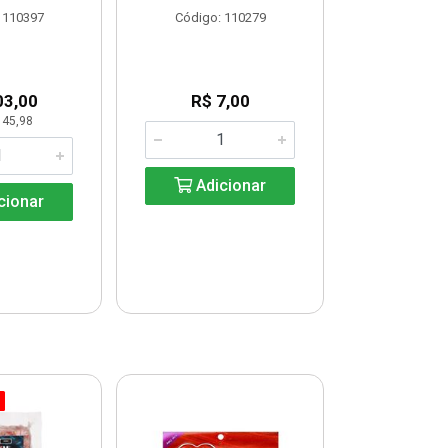
 110397
Código: 110279
Código:
03,00
R$ 7,00
R$ 33
 45,98
KG: R$ 
Adicionar
cionar
Adic
% PROMOÇÃO