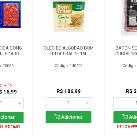
OIDA CONG
OLEO DE ALGODAO BOM
BACON SE
ALLEGARO
FRITAR BALDE 15L
CUBOS 1K
: 20065
Código: 140402
Código:
$ 18,12
R$ 186,99
R$ 2
$ 16,99
Adicionar
Adi
cionar
De 12 a 999
99: R$ 16,51