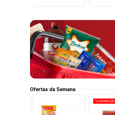
Ofertas da Semana
O
% PROMOÇÃ