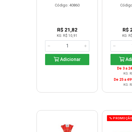
o: 30263
Código: 40860
Código
 Esgotado
R$ 21,82
R$ 
KG: R$ 10,91
KG: R
ise-me
Adicionar
Adi
De 3 a 24
KG: R
De 25 a 49
KG: R
% PROMOÇÃ