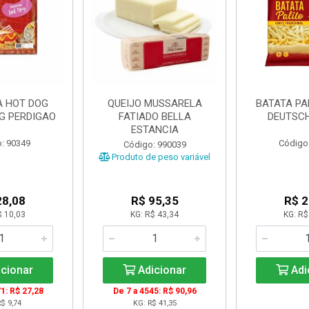
A HOT DOG
QUEIJO MUSSARELA
BATATA PA
KG PERDIGAO
FATIADO BELLA
DEUTSCH
ESTANCIA
: 90349
Código
Código: 990039
Produto de peso variável
28,08
R$ 95,35
R$ 2
$ 10,03
KG: R$ 43,34
KG: R$
cionar
Adicionar
Adi
1: R$ 27,28
De 7 a 4545: R$ 90,96
$ 9,74
KG: R$ 41,35