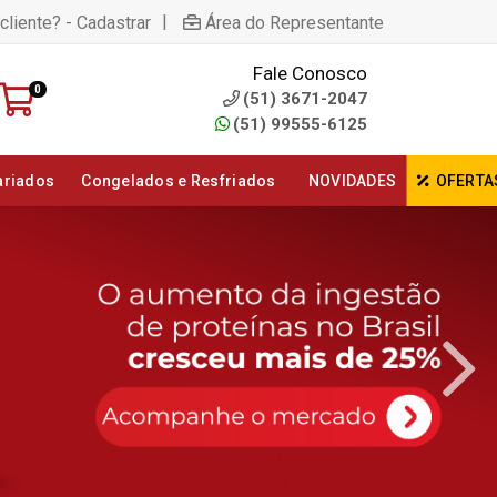
|
cliente? - Cadastrar
Área do Representante
Fale Conosco
0
(51) 3671-2047
(51) 99555-6125
ariados
Congelados e Resfriados
NOVIDADES
OFERTA