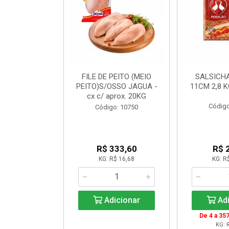
OIDA CONG
FILE DE PEITO (MEIO
SALSICH
ALLEGARO
PEITO)S/OSSO JAGUA -
11CM 2,8 
cx c/ aprox. 20KG
o: 20065
Código
Código: 10750
$ 18,12
R$ 333,60
R$ 
R$ 16,99
KG: R$ 16,68
KG: R
icionar
Adicionar
Adi
999: R$ 16,51
De 4 a 357
KG: R