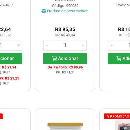
: 40417
Código:
Código: 990039
Produto de peso variável
22,64
R$ 95,35
R$ 1
$ 11,32
KG: R$ 43,34
KG: R$
cionar
Adicionar
Adi
: R$ 21,94
De 7 a 4545: R$ 90,96
$ 10,97
KG: R$ 41,35
99: R$ 21,21
$ 10,61
O
% PROMOÇÃO