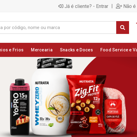
|
Já é cliente? - Entrar
Não é 
nios e Frios
Mercearia
Snacks e Doces
Food Service e V