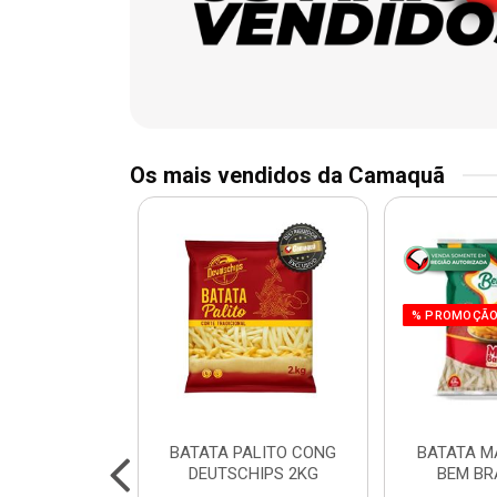
Os mais vendidos da Camaquã
% PROMOÇÃ
 CHURRASCO
BATATA PALITO CONG
BATATA M
N 800G
DEUTSCHIPS 2KG
BEM BR