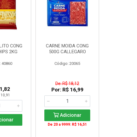
LITO CONG
CARNE MOIDA CONG
FILE DE PE
IPS 2KG
500G CALLEGARO
PEITO)S/OS
cx c/ apr
: 40860
Código: 20065
Código:
De: R$ 18,12
1,82
R$ 33
Por: R$ 16,99
 10,91
KG: R$ 
Adicionar
cionar
Adic
De 20 a 9999: R$ 16,51