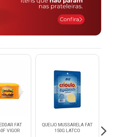
EDDAR FAT
QUEIJO MUSSARELA FAT
FILE DE PE
60F VIGOR
150G LATCO
PEITO)S/OS
cx c/ apr