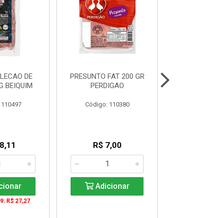
LECAO DE
PRESUNTO FAT 200 GR
SALSICHA
G BEIQUIM
PERDIGAO
11CM 2,8 K
 110497
Código: 110380
Código:
8,11
R$ 7,00
R$ 2
KG: R$ 
cionar
Adicionar
Adic
9: R$ 27,27
De 4 a 3571
KG: R$