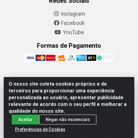
Redes Sociais
Instagram
Facebook
YouTube
Formas de Pagamento
Camaquã Distribuidora Ltda - Avenida Conego Luiz W
O nosso site coleta cookies próprios e de
Hanquet, 1001 - Parque Residencial do Arroio Duro,
terceiros para proporcionar uma experiência
Camaquã/RS - CEP 96.789-102 - CNPJ
personalizada ao usuário, apresentar publicidade
07.061.124/0001-26
relevante de acordo com o seu perfil e melhorar a
qualidade do nosso site.
Aceitar
Negar não essenciais
Preferências de Cookies