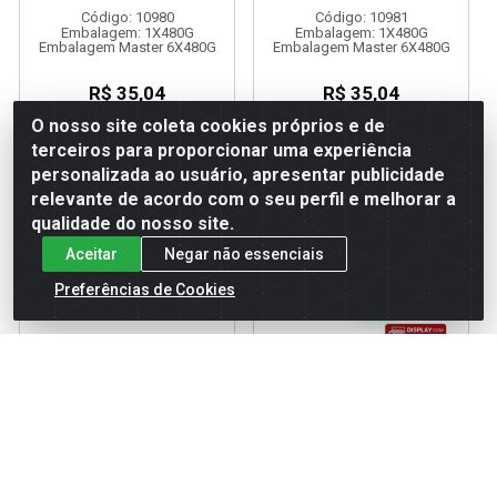
Código: 10980
Código: 10981
Embalagem: 1X480G
Embalagem: 1X480G
Embalagem Master 6X480G
Embalagem Master 6X480G
R$ 35,04
R$ 35,04
UN: R$ 1,46
UN: R$ 1,46
O nosso site coleta cookies próprios e de
terceiros para proporcionar uma experiência
personalizada ao usuário, apresentar publicidade
relevante de acordo com o seu perfil e melhorar a
Adicionar
Adicionar
qualidade do nosso site.
Aceitar
Negar não essenciais
Preferências de Cookies