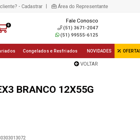
|
cliente? - Cadastrar
Área do Representante
Fale Conosco
0
(51) 3671-2047
(51) 99555-6125
ariados
Congelados e Resfriados
NOVIDADES
OFERTA
VOLTAR
KEX3 BRANCO 12X55G
730303013072