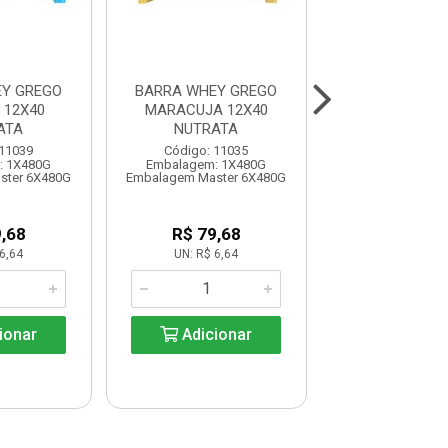
Y GREGO
BARRA WHEY GREGO
BARRA WHEY
 12X40
MARACUJA 12X40
MORANGO 1
ATA
NUTRATA
NUTRAT
 11039
Código: 11035
Código: 11
: 1X480G
Embalagem: 1X480G
Embalagem: 1
ster 6X480G
Embalagem Master 6X480G
Embalagem Maste
,68
R$ 79,68
R$ 79,6
6,64
UN: R$ 6,64
UN: R$ 6,6
ionar
Adicionar
Adicio