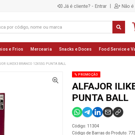
|
Já é cliente? - Entrar
Não é 
nios e Frios
Mercearia
Snacks e Doces
Food Service e V
JOR ILIKEX3 BRANCO 12X55G PUNTA BALL
% PROMOÇÃO
ALFAJOR ILI
PUNTA BALL
Código: 11304
Código de Barras do Produto: 7