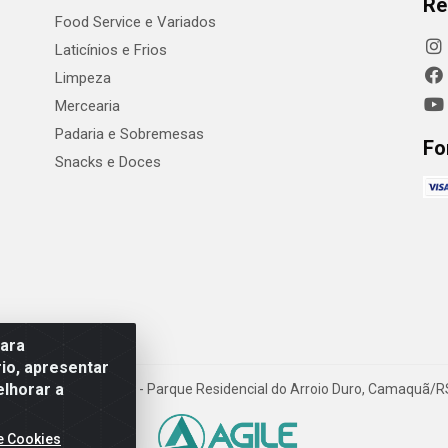
Re
Food Service e Variados
Laticínios e Frios
Limpeza
Mercearia
Padaria e Sobremesas
Fo
Snacks e Doces
para
io, apresentar
elhorar a
Luiz W Hanquet, 1001 - Parque Residencial do Arroio Duro, Camaquã/
e Cookies