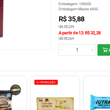
Embalagem: 1X660G
Embalagem Master 660G
R$ 35,88
UN: R$ 2,99
A partir de 12: R$ 32,28
UN: R$ 2,69
A
% PROMOÇÃO