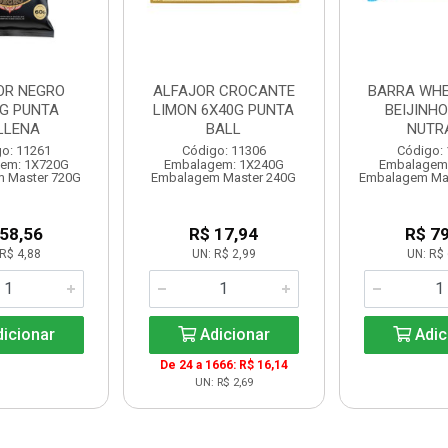
OR NEGRO
ALFAJOR CROCANTE
BARRA WHE
0G PUNTA
LIMON 6X40G PUNTA
BEIJINHO
LLENA
BALL
NUTR
o: 11261
Código: 11306
Código:
em: 1X720G
Embalagem: 1X240G
Embalagem
 Master 720G
Embalagem Master 240G
Embalagem Ma
 58,56
R$ 17,94
R$ 79
R$ 4,88
UN: R$ 2,99
UN: R$ 
icionar
Adicionar
Adic
De 24 a 1666: R$ 16,14
UN: R$ 2,69