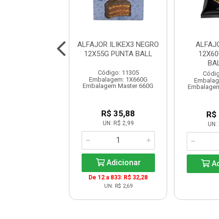
 WHEY GREGO
ALFAJOR ILIKEX3 NEGRO
ALFAJ
ANGO 12X40
12X55G PUNTA BALL
12X6
NUTRATA
BA
Código: 11305
digo: 11036
Códig
Embalagem: 1X660G
lagem: 1X480G
Embalag
Embalagem Master 660G
em Master 6X480G
Embalagem
R$ 35,88
R$ 79,68
R$
UN: R$ 2,99
UN: R$ 6,64
UN: 
Adicionar
Adicionar
Ad
De 12 a 833: R$ 32,28
UN: R$ 2,69