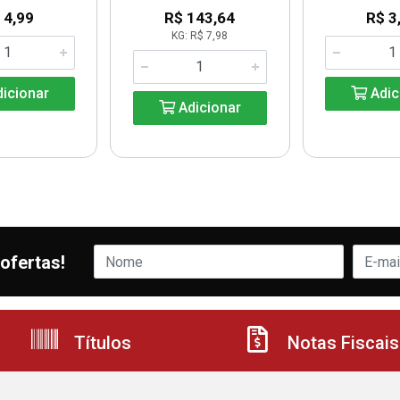
 4,99
R$ 143,64
R$ 3
KG: R$ 7,98
icionar
Adic
Adicionar
ofertas!
Títulos
Notas Fiscais