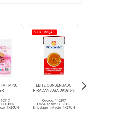
% PROMOÇÃO
FAT MINU
LEITE CONDENSADO
COSTELA RIPA
GR
PIRACANJUBA 395G 6%
VACUO CON
SULBEE
110317
Código: 140297
Código: 991
 1X150GR
Embalagem: 1X395GR
Embalagem:
ster 1X20UN
Embalagem Master 1X27UN
Embalagem Mast
Produto de peso