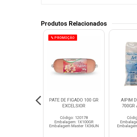
Produtos Relacionados
% PROMOÇÃO
LA RIPA TIRAS
PATE DE FIGADO 100 GR
AIPIM 
O CONG BOV
EXCELSIOR
700GR
SULBEE
Código: 120178
Códig
digo: 991017
Embalagem: 1X100GR
Embalag
balagem: KG
Embalagem Master 1X36UN
Embalagem
gem Master 15KG
o de peso variável