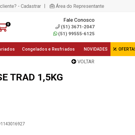
|
cliente? - Cadastrar
Área do Representante
Fale Conosco
0
(51) 3671-2047
(51) 99555-6125
ariados
Congelados e Resfriados
NOVIDADES
OFERTA
VOLTAR
E TRAD 1,5KG
891143016927