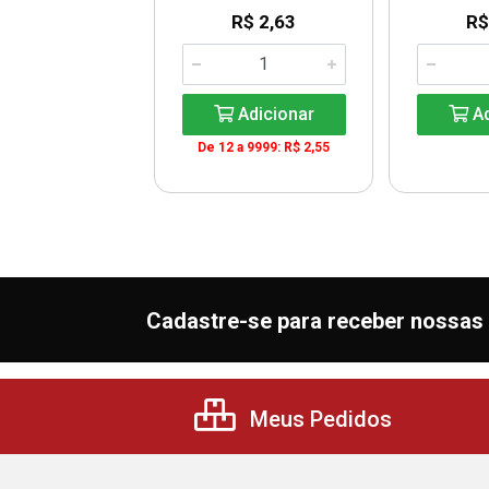
R$ 2,63
R$
$ 407,85
G: R$ 27,19
Adicionar
Ad
De 12 a 9999: R$ 2,55
Adicionar
Cadastre-se para receber nossas 
Meus Pedidos