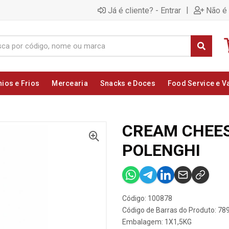
|
Já é cliente? - Entrar
Não é 
nios e Frios
Mercearia
Snacks e Doces
Food Service e V
CREAM CHEES
POLENGHI
Código: 100878
Código de Barras do Produto: 7
Embalagem: 1X1,5KG