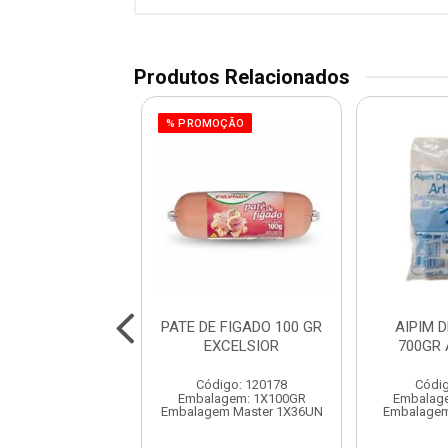
Produtos Relacionados
% PROMOÇÃO
LA RIPA TIRAS
PATE DE FIGADO 100 GR
AIPIM 
O CONG BOV
EXCELSIOR
700GR
SULBEE
Código: 120178
Códig
digo: 991017
Embalagem: 1X100GR
Embalag
balagem: KG
Embalagem Master 1X36UN
Embalagem
gem Master 15KG
o de peso variável