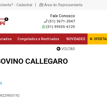
|
cliente? - Cadastrar
Área do Representante
Fale Conosco
0
(51) 3671-2047
(51) 99555-6125
ariados
Congelados e Resfriados
NOVIDADES
OFERTA
VOLTAR
 BOVINO CALLEGARO
l
898229850192