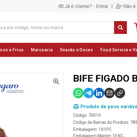
|
Já é cliente? - Entrar
Não é 
nios e Frios
Mercearia
Snacks e Doces
Food Service e V
BIFE FIGADO
Produto de peso variáve
Código: 70019
Código de Barras do Produto: 7
Embalagem: 1X1PC
Embalagem Master 10 KG