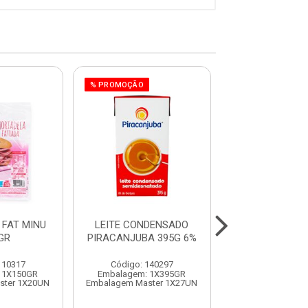
% PROMOÇÃO
FAT MINU
LEITE CONDENSADO
COSTELA RIPA
GR
PIRACANJUBA 395G 6%
VACUO CON
SULBEE
110317
Código: 140297
Código: 991
 1X150GR
Embalagem: 1X395GR
Embalagem:
ster 1X20UN
Embalagem Master 1X27UN
Embalagem Mast
Produto de peso