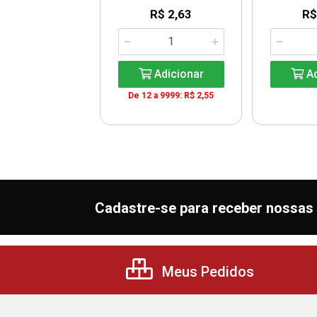
R$ 2,63
R$
$ 407,85
G: R$ 27,19
Adicionar
Ad
De 12 a 9999: R$ 2,55
Adicionar
Cadastre-se para receber nossas 
Meus Pedidos