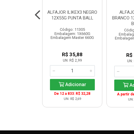
 WHEY GREGO
ALFAJOR ILIKEX3 NEGRO
ALFAJO
ADEIR 12X40
12X55G PUNTA BALL
BRANCO 1
NUTRATA
B
Código: 11305
digo: 11038
Códig
Embalagem: 1X660G
lagem: 1X480G
Embalag
Embalagem Master 660G
em Master 6X480G
Embalagem
R$ 35,88
R$ 79,68
R$
UN: R$ 2,99
UN: R$ 6,64
UN: 
Adicionar
Adicionar
Ad
De 12 a 833: R$ 32,28
A partir d
UN: R$ 2,69
UN: