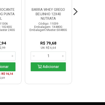
ROCANTE
BARRA WHEY GREGO
BARRA WHEY
0G PUNTA
BEIJINHO 12X40
BRIGADEIR 
L
NUTRATA
NUTRAT
 11306
Código: 11039
Código: 11
: 1X240G
Embalagem: 1X480G
Embalagem: 1
aster 240G
Embalagem Master 6X480G
Embalagem Maste
,94
R$ 79,68
R$ 79,6
2,99
UN: R$ 6,64
UN: R$ 6,6
ionar
Adicionar
Adicio
: R$ 16,14
2,69