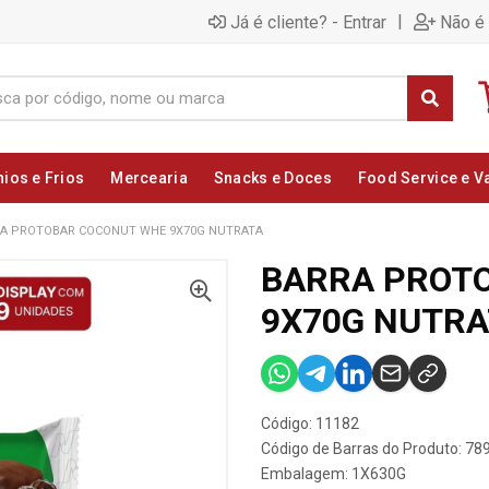
|
Já é cliente? - Entrar
Não é 
nios e Frios
Mercearia
Snacks e Doces
Food Service e V
A PROTOBAR COCONUT WHE 9X70G NUTRATA
BARRA PROT
9X70G NUTRA
Código: 11182
Código de Barras do Produto: 7
Embalagem: 1X630G