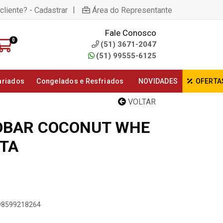
|
cliente? - Cadastrar
Área do Representante
Fale Conosco
0
(51) 3671-2047
(51) 99555-6125
ariados
Congelados e Resfriados
NOVIDADES
OFERTA
VOLTAR
OBAR COCONUT WHE
TA
898599218264