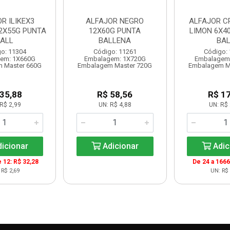
R ILIKEX3
ALFAJOR NEGRO
ALFAJOR C
2X55G PUNTA
12X60G PUNTA
LIMON 6X4
ALL
BALLENA
BAL
o: 11304
Código: 11261
Código:
em: 1X660G
Embalagem: 1X720G
Embalagem
 Master 660G
Embalagem Master 720G
Embalagem M
 35,88
R$ 58,56
R$ 17
R$ 2,99
UN: R$ 4,88
UN: R$ 
icionar
Adicionar
Adic
e 12: R$ 32,28
De 24 a 1666
 R$ 2,69
UN: R$ 