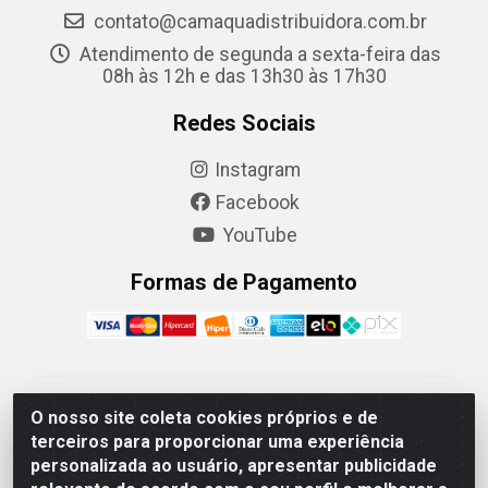
contato@camaquadistribuidora.com.br
Atendimento de segunda a sexta-feira das
08h às 12h e das 13h30 às 17h30
Redes Sociais
Instagram
Facebook
YouTube
Formas de Pagamento
Camaquã Distribuidora Ltda - Avenida Conego Luiz W
O nosso site coleta cookies próprios e de
Hanquet, 1001 - Parque Residencial do Arroio Duro,
terceiros para proporcionar uma experiência
Camaquã/RS - CEP 96.789-102 - CNPJ
personalizada ao usuário, apresentar publicidade
07.061.124/0001-26