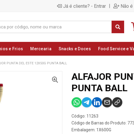
|
Já é cliente? - Entrar
Não é 
nios e Frios
Mercearia
Snacks e Doces
Food Service e V
JOR PUNTA DEL ESTE 12X50G PUNTA BALL
ALFAJOR PUN
PUNTA BALL
Código: 11263
Código de Barras do Produto: 7
Embalagem: 1X600G