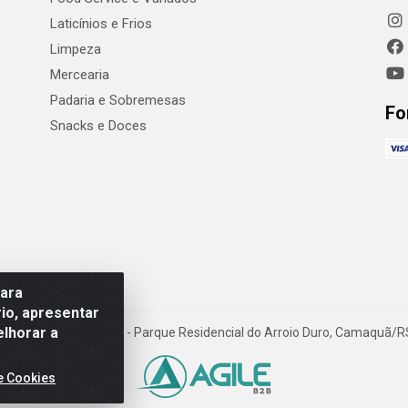
Laticínios e Frios
Limpeza
Mercearia
Padaria e Sobremesas
Fo
Snacks e Doces
para
io, apresentar
elhorar a
Luiz W Hanquet, 1001 - Parque Residencial do Arroio Duro, Camaquã/
e Cookies