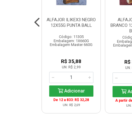
 WHEY GREGO
ALFAJOR ILIKEX3 NEGRO
ALFAJO
ADEIR 12X40
12X55G PUNTA BALL
BRANCO 1
NUTRATA
B
Código: 11305
digo: 11038
Códig
Embalagem: 1X660G
lagem: 1X480G
Embalag
Embalagem Master 660G
em Master 6X480G
Embalagem
R$ 35,88
R$ 79,68
R$
UN: R$ 2,99
UN: R$ 6,64
UN: 
Adicionar
Adicionar
Ad
De 12 a 833: R$ 32,28
A partir d
UN: R$ 2,69
UN: