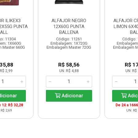
R ILIKEX3
ALFAJOR NEGRO
ALFAJOR C
2X55G PUNTA
12X60G PUNTA
LIMON 6X4
ALL
BALLENA
BAL
o: 11304
Código: 11261
Código:
em: 1X660G
Embalagem: 1X720G
Embalagem
 Master 660G
Embalagem Master 720G
Embalagem M
 35,88
R$ 58,56
R$ 17
R$ 2,99
UN: R$ 4,88
UN: R$ 
icionar
Adicionar
Adic
e 12: R$ 32,28
De 24 a 1666
 R$ 2,69
UN: R$ 