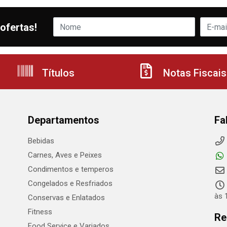
ofertas!
Títulos
Notas Fiscais
Departamentos
Fa
Bebidas
Carnes, Aves e Peixes
Condimentos e temperos
Congelados e Resfriados
às 
Conservas e Enlatados
Fitness
Re
Food Service e Variados