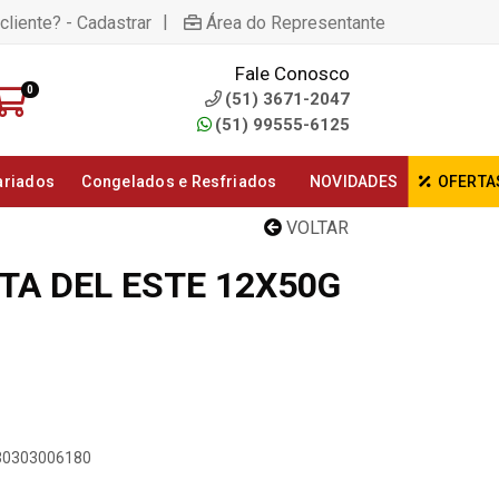
|
cliente? - Cadastrar
Área do Representante
Fale Conosco
0
(51) 3671-2047
(51) 99555-6125
ariados
Congelados e Resfriados
NOVIDADES
OFERTA
VOLTAR
TA DEL ESTE 12X50G
730303006180