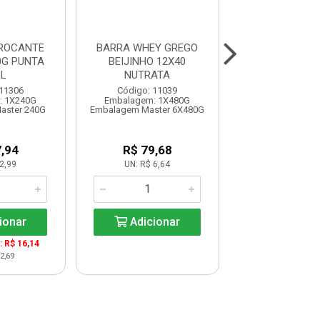
ROCANTE
BARRA WHEY GREGO
BARRA WHEY
0G PUNTA
BEIJINHO 12X40
BRIGADEIR 
L
NUTRATA
NUTRAT
 11306
Código: 11039
Código: 11
: 1X240G
Embalagem: 1X480G
Embalagem: 1
aster 240G
Embalagem Master 6X480G
Embalagem Maste
,94
R$ 79,68
R$ 79,6
2,99
UN: R$ 6,64
UN: R$ 6,6
ionar
Adicionar
Adicio
: R$ 16,14
2,69