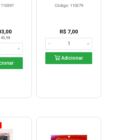
 110397
Código: 110279
Código:
03,00
R$ 7,00
R$ 30
 45,98
KG: R$ 
Adicionar
cionar
Adic
% PROMOÇÃO