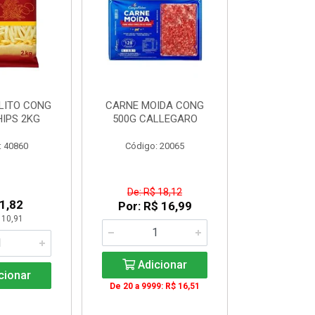
LITO CONG
CARNE MOIDA CONG
FILE DE PE
IPS 2KG
500G CALLEGARO
PEITO)S/OS
cx c/ apr
: 40860
Código: 20065
Código:
De: R$ 18,12
1,82
R$ 30
Por: R$ 16,99
 10,91
KG: R$ 
Adicionar
cionar
Adic
De 20 a 9999: R$ 16,51