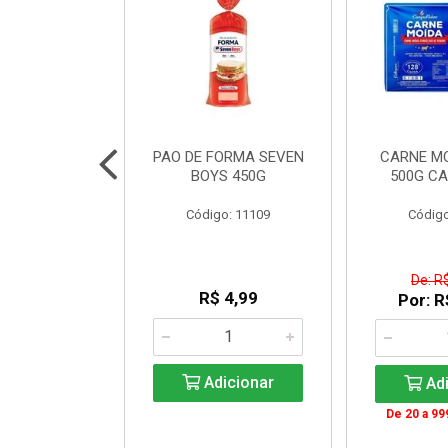
INTEGRAL
PAO DE FORMA SEVEN
CARNE M
NJUBA 1L
BOYS 450G
500G C
: 140336
Código: 11109
Código
 Esgotado
De: R
R$ 4,99
Por: R
ise-me
Adicionar
Adi
De 20 a 99