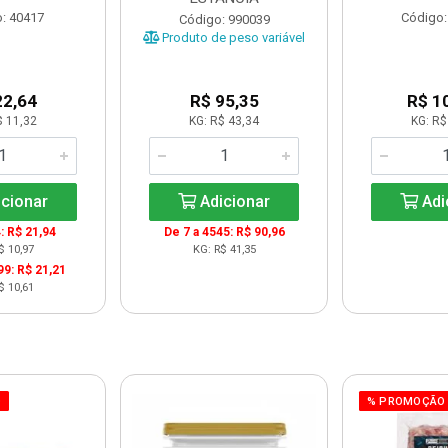
: 40417
Código:
Código: 990039
Produto de peso variável
22,64
R$ 95,35
R$ 1
$ 11,32
KG: R$ 43,34
KG: R$
cionar
Adicionar
Adi
: R$ 21,94
De 7 a 4545: R$ 90,96
$ 10,97
KG: R$ 41,35
99: R$ 21,21
$ 10,61
O
% PROMOÇÃO