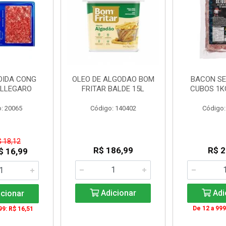
OIDA CONG
OLEO DE ALGODAO BOM
BACON SE
ALLEGARO
FRITAR BALDE 15L
CUBOS 1K
: 20065
Código: 140402
Código:
$ 18,12
R$ 186,99
R$ 2
$ 16,99
Adicionar
Adi
cionar
De 12 a 999
99: R$ 16,51