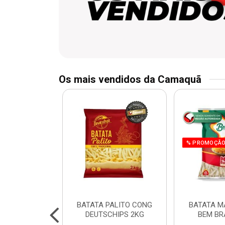
Os mais vendidos da Camaquã
% PROMOÇÃ
 CHURRASCO
BATATA PALITO CONG
BATATA M
N 800G
DEUTSCHIPS 2KG
BEM BR