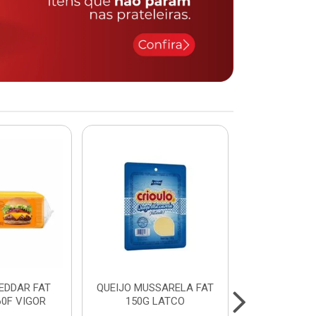
EDDAR FAT
QUEIJO MUSSARELA FAT
FILE DE PE
60F VIGOR
150G LATCO
PEITO)S/OS
cx c/ apr