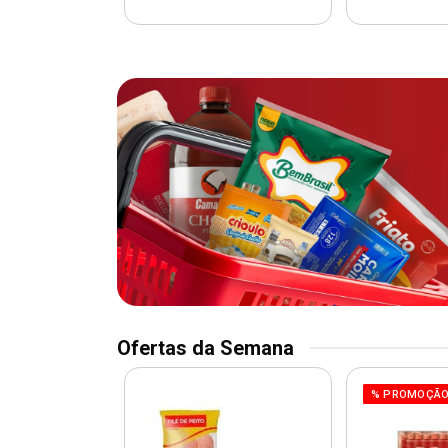
Ofertas da Semana
O
% PROMOÇÃ