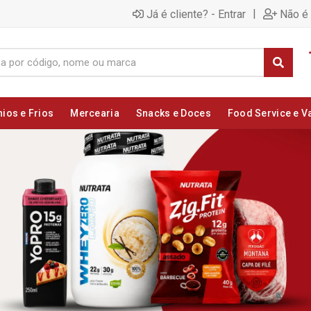
|
Já é cliente? - Entrar
Não é 
nios e Frios
Mercearia
Snacks e Doces
Food Service e V