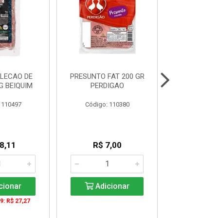
LECAO DE
PRESUNTO FAT 200 GR
SALSICHA
G BEIQUIM
PERDIGAO
11CM 2,8 K
 110497
Código: 110380
Código:
8,11
R$ 7,00
R$ 2
KG: R$ 
cionar
Adicionar
Adic
9: R$ 27,27
De 4 a 3571
KG: R$