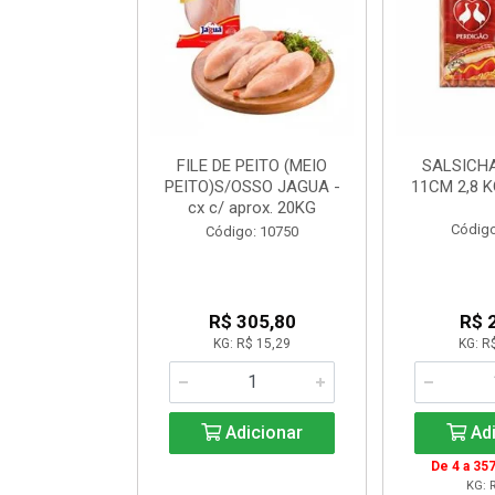
OIDA CONG
FILE DE PEITO (MEIO
SALSICH
ALLEGARO
PEITO)S/OSSO JAGUA -
11CM 2,8 
cx c/ aprox. 20KG
o: 20065
Código
Código: 10750
$ 18,12
R$ 305,80
R$ 
R$ 16,99
KG: R$ 15,29
KG: R
icionar
Adicionar
Adi
999: R$ 16,51
De 4 a 357
KG: R