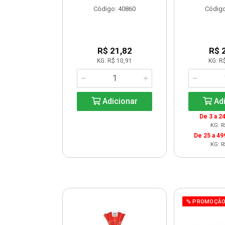
o: 30263
Código: 40860
Código
 Esgotado
R$ 21,82
R$ 
KG: R$ 10,91
KG: R
ise-me
Adicionar
Adi
De 3 a 24
KG: R
De 25 a 49
KG: R
% PROMOÇÃ