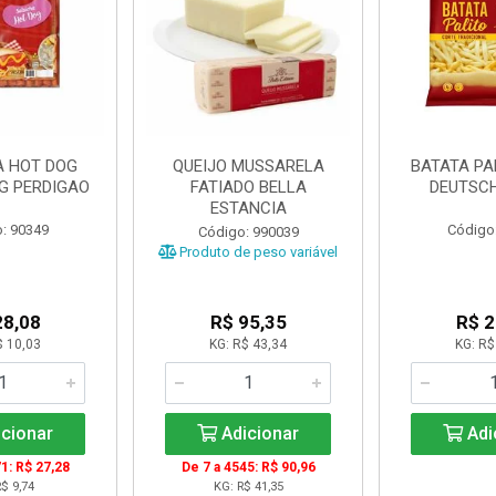
A HOT DOG
QUEIJO MUSSARELA
BATATA PA
KG PERDIGAO
FATIADO BELLA
DEUTSCH
ESTANCIA
: 90349
Código
Código: 990039
Produto de peso variável
28,08
R$ 95,35
R$ 2
$ 10,03
KG: R$ 43,34
KG: R$
cionar
Adicionar
Adi
1: R$ 27,28
De 7 a 4545: R$ 90,96
$ 9,74
KG: R$ 41,35