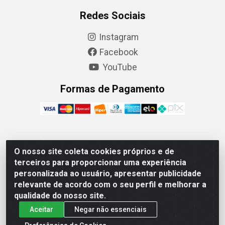
Redes Sociais
Instagram
Facebook
YouTube
Formas de Pagamento
Camaquã Distribuidora Ltda - Avenida Conego Luiz W
O nosso site coleta cookies próprios e de
Hanquet, 1001 - Parque Residencial do Arroio Duro,
terceiros para proporcionar uma experiência
Camaquã/RS - CEP 96.789-102 - CNPJ
personalizada ao usuário, apresentar publicidade
07.061.124/0001-26
relevante de acordo com o seu perfil e melhorar a
qualidade do nosso site.
Aceitar
Negar não essenciais