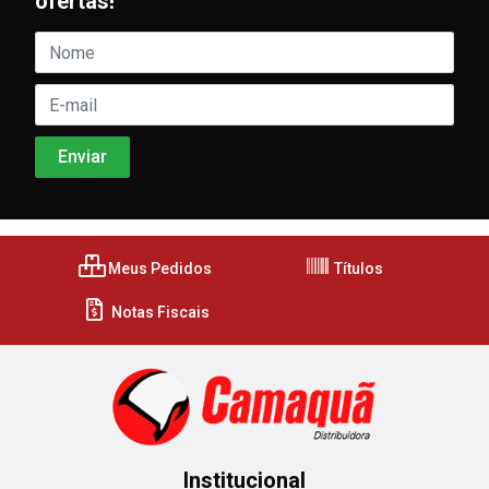
ofertas!
Meus Pedidos
Títulos
Notas Fiscais
Institucional