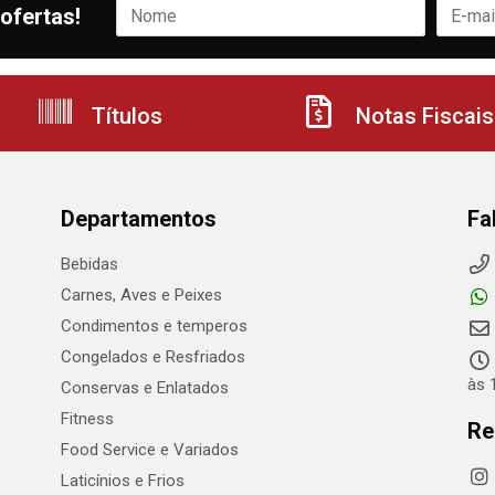
ofertas!
Títulos
Notas Fiscais
Departamentos
Fa
Bebidas
Carnes, Aves e Peixes
Condimentos e temperos
Congelados e Resfriados
às 
Conservas e Enlatados
Fitness
Re
Food Service e Variados
Laticínios e Frios