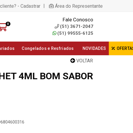
|
cliente? - Cadastrar
Área do Representante
Fale Conosco
0
(51) 3671-2047
(51) 99555-6125
ariados
Congelados e Resfriados
NOVIDADES
OFERTA
VOLTAR
HET 4ML BOM SABOR
896804600316