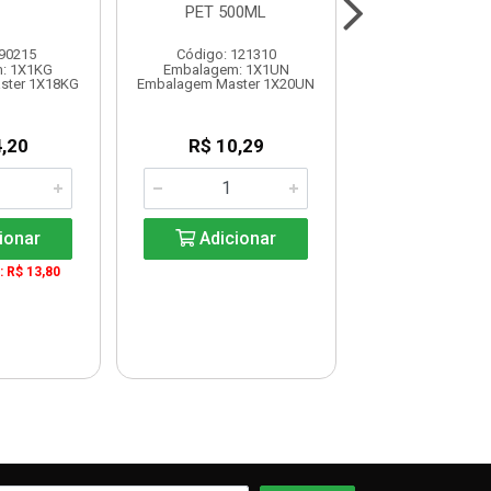
PET 500ML
900ML SO
 90215
Código: 121310
Código: 120
: 1X1KG
Embalagem: 1X1UN
Embalagem: 
ster 1X18KG
Embalagem Master 1X20UN
Embalagem Maste
,20
R$ 10,29
R$ 180,
UN: R$ 9,0
ionar
Adicionar
Adicio
: R$ 13,80