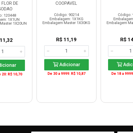
 FLOR DE
COOPAVEL
GODAO
Código: 90214
Código:
o: 120448
Embalagem: 1X1KG
Embalagem
gem: 1X1UN
Embalagem Master 1X30KG
Embalagem Ma
Master 1X20UN
R$ 11,19
R$ 14
 11,32
Adicionar
Adic
icionar
De 30 a 9999: R$ 10,87
De 18 a 9999
e 20: R$ 10,70