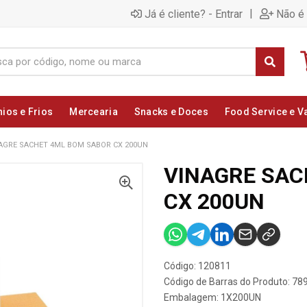
|
Já é cliente? - Entrar
Não é 
nios e Frios
Mercearia
Snacks e Doces
Food Service e V
AGRE SACHET 4ML BOM SABOR CX 200UN
VINAGRE SAC
CX 200UN
Código: 120811
Código de Barras do Produto: 7
Embalagem: 1X200UN