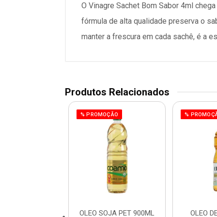
O Vinagre Sachet Bom Sabor 4ml chega 
fórmula de alta qualidade preserva o sab
manter a frescura em cada sachê, é a es
Produtos Relacionados
% PROMOÇÃO
% PROMOÇ
OJA REFIN PET
OLEO SOJA PET 900ML
OLEO D