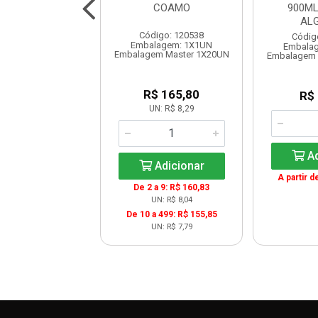
00ML SOYA
COAMO
900ML
AL
digo: 120350
Código: 120538
Códig
lagem: 1X1UN
Embalagem: 1X1UN
Embala
em Master 1X20UN
Embalagem Master 1X20UN
Embalagem 
$ 180,20
R$ 165,80
R$
UN: R$ 9,01
UN: R$ 8,29
Ad
Adicionar
Adicionar
A partir d
De 2 a 9: R$ 160,83
UN: R$ 8,04
De 10 a 499: R$ 155,85
UN: R$ 7,79