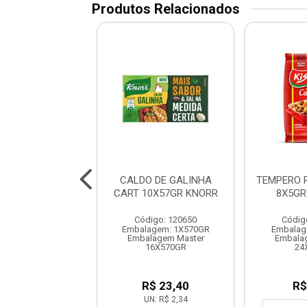
Produtos Relacionados
RO COMPLETO
CALDO DE GALINHA
TEMPERO 
MENTA 300GR
CART 10X57GR KNORR
8X5GR
ARISCO
Código: 120650
Códig
digo: 120656
Embalagem: 1X570GR
Embalag
lagem: 1X1UN
Embalagem Master
Embala
em Master 1X24UN
16X570GR
24
R$ 6,35
R$ 23,40
R$
UN: R$ 2,34