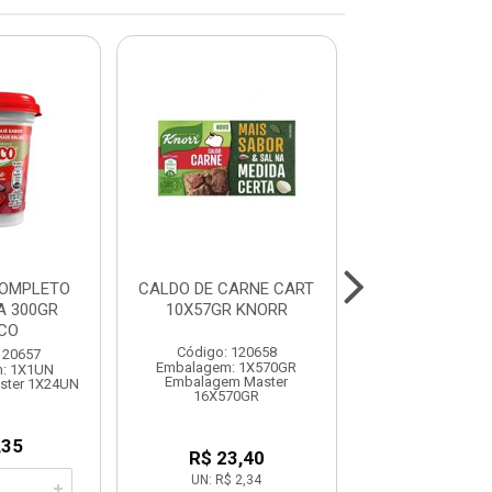
COMPLETO
CALDO DE CARNE CART
TEMPERO CO
A 300GR
10X57GR KNORR
S/PIMENTA 
CO
ARISCO
Código: 120658
120657
Código: 120
Embalagem: 1X570GR
: 1X1UN
Embalagem: 
Embalagem Master
ster 1X24UN
Embalagem Maste
16X570GR
,35
R$ 6,3
R$ 23,40
UN: R$ 2,34