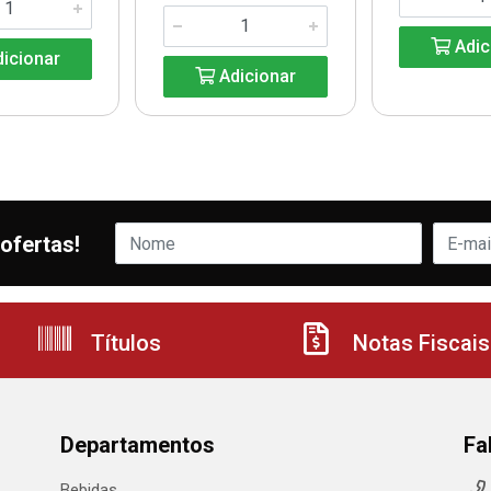
Adic
icionar
Adicionar
ofertas!
Títulos
Notas Fiscais
Departamentos
Fa
Bebidas