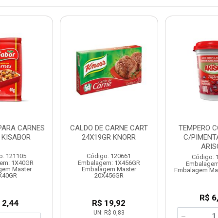
PARA CARNES
CALDO DE CARNE CART
TEMPERO 
 KISABOR
24X19GR KNORR
C/PIMENT
ARIS
o: 121105
Código: 120661
Código: 
em: 1X40GR
Embalagem: 1X456GR
Embalagem
gem Master
Embalagem Master
Embalagem Ma
X40GR
20X456GR
R$ 6
 2,44
R$ 19,92
UN: R$ 0,83