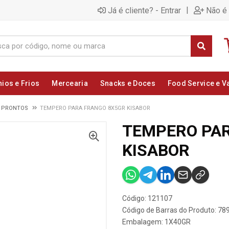
|
Já é cliente? - Entrar
Não é 
nios e Frios
Mercearia
Snacks e Doces
Food Service e V
 PRONTOS
TEMPERO PARA FRANGO 8X5GR KISABOR
TEMPERO PAR
KISABOR
Código: 121107
Código de Barras do Produto: 7
Embalagem: 1X40GR