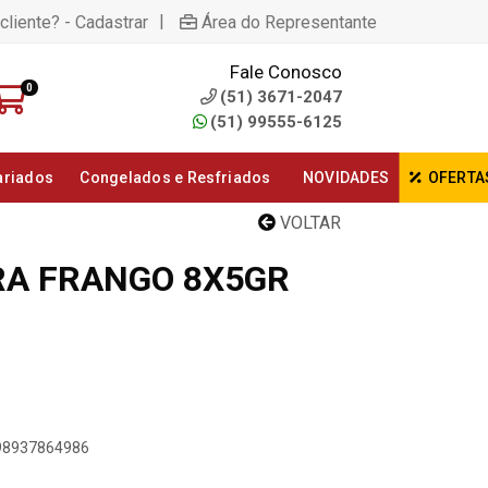
|
cliente? - Cadastrar
Área do Representante
Fale Conosco
0
(51) 3671-2047
(51) 99555-6125
ariados
Congelados e Resfriados
NOVIDADES
OFERTA
VOLTAR
A FRANGO 8X5GR
898937864986