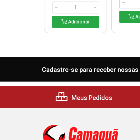
Adicionar
Ad
Adicionar
Cadastre-se para receber nossas 
Meus Pedidos