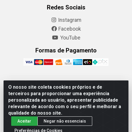
Redes Sociais
Instagram
Facebook
YouTube
Formas de Pagamento
Camaquã Distribuidora Ltda - Avenida Conego Luiz W
O nosso site coleta cookies próprios e de
Hanquet, 1001 - Parque Residencial do Arroio Duro,
terceiros para proporcionar uma experiência
Camaquã/RS - CEP 96.789-102 - CNPJ
personalizada ao usuário, apresentar publicidade
07.061.124/0001-26
relevante de acordo com o seu perfil e melhorar a
qualidade do nosso site.
Aceitar
Negar não essenciais
Preferências de Cookies