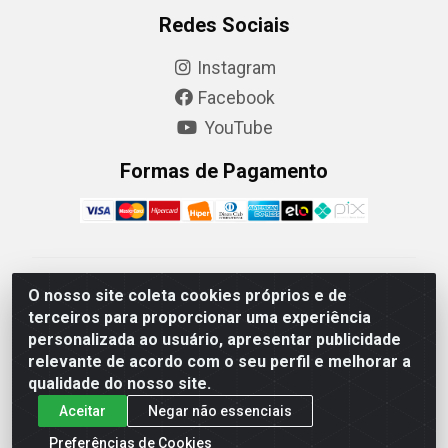
Redes Sociais
Instagram
Facebook
YouTube
Formas de Pagamento
Camaquã Distribuidora Ltda - Avenida Conego Luiz W
O nosso site coleta cookies próprios e de
Hanquet, 1001 - Parque Residencial do Arroio Duro,
terceiros para proporcionar uma experiência
Camaquã/RS - CEP 96.789-102 - CNPJ
personalizada ao usuário, apresentar publicidade
07.061.124/0001-26
relevante de acordo com o seu perfil e melhorar a
qualidade do nosso site.
Aceitar
Negar não essenciais
Preferências de Cookies