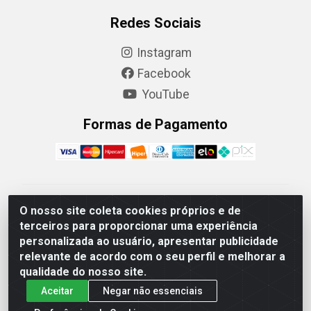
Redes Sociais
Instagram
Facebook
YouTube
Formas de Pagamento
Camaquã Distribuidora Ltda - Avenida Conego Luiz W
O nosso site coleta cookies próprios e de
Hanquet, 1001 - Parque Residencial do Arroio Duro,
terceiros para proporcionar uma experiência
Camaquã/RS - CEP 96.789-102 - CNPJ
personalizada ao usuário, apresentar publicidade
07.061.124/0001-26
relevante de acordo com o seu perfil e melhorar a
qualidade do nosso site.
Aceitar
Negar não essenciais