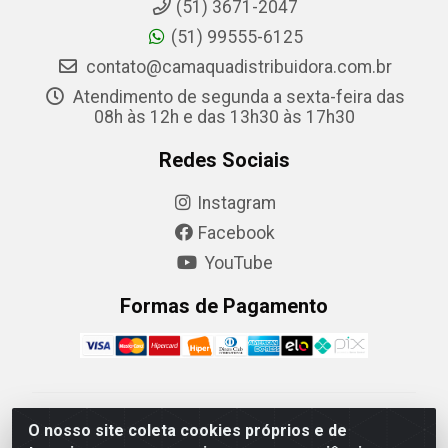
(51) 3671-2047
(51) 99555-6125
contato@camaquadistribuidora.com.br
Atendimento de segunda a sexta-feira das
08h às 12h e das 13h30 às 17h30
Redes Sociais
Instagram
Facebook
YouTube
Formas de Pagamento
Camaquã Distribuidora Ltda - Avenida Conego Luiz W
O nosso site coleta cookies próprios e de
Hanquet, 1001 - Parque Residencial do Arroio Duro,