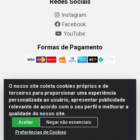
Redes Sociais
Instagram
Facebook
YouTube
Formas de Pagamento
Camaquã Distribuidora Ltda - Avenida Conego Luiz W
O nosso site coleta cookies próprios e de
Hanquet, 1001 - Parque Residencial do Arroio Duro,
terceiros para proporcionar uma experiência
Camaquã/RS - CEP 96.789-102 - CNPJ
personalizada ao usuário, apresentar publicidade
07.061.124/0001-26
relevante de acordo com o seu perfil e melhorar a
qualidade do nosso site.
Aceitar
Negar não essenciais
Preferências de Cookies