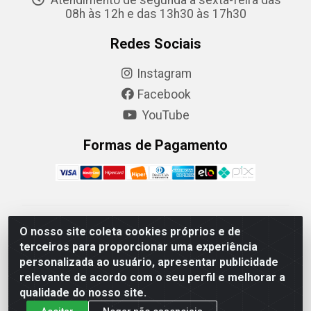
Atendimento de segunda a sexta-feira das
08h às 12h e das 13h30 às 17h30
Redes Sociais
Instagram
Facebook
YouTube
Formas de Pagamento
Camaquã Distribuidora Ltda - Avenida Conego Luiz W
O nosso site coleta cookies próprios e de
Hanquet, 1001 - Parque Residencial do Arroio Duro,
terceiros para proporcionar uma experiência
Camaquã/RS - CEP 96.789-102 - CNPJ
personalizada ao usuário, apresentar publicidade
07.061.124/0001-26
relevante de acordo com o seu perfil e melhorar a
qualidade do nosso site.