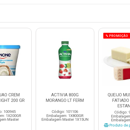
% PROMOÇÃO
IJAO CREM
ACTIVIA 800G
QUEIJO MU
IGHT 200 GR
MORANGO LT FERM
FATIADO
ESTAN
o: 100945
Código: 101106
Código: 
em: 1X200GR
Embalagem: 1X800GR
Embalagem
gem Master
Embalagem Master 1X15UN
Embalagem
Produto de p