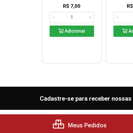
R$ 7,00
R$
$ 103,00
G: R$ 45,98
Adicionar
Ad
Adicionar
Cadastre-se para receber nossas 
Meus Pedidos