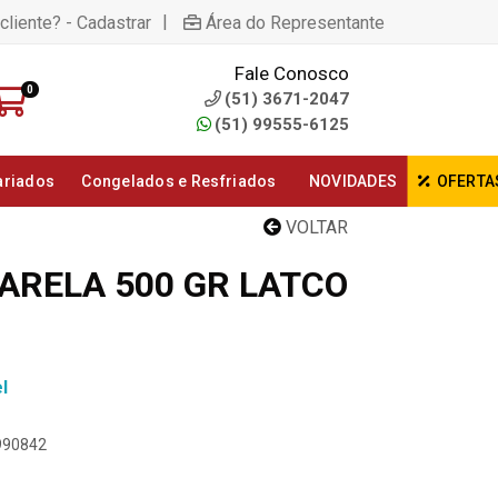
|
cliente? - Cadastrar
Área do Representante
Fale Conosco
0
(51) 3671-2047
(51) 99555-6125
ariados
Congelados e Resfriados
NOVIDADES
OFERTA
VOLTAR
ARELA 500 GR LATCO
l
2990842