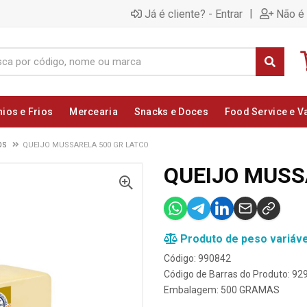
|
Já é cliente? - Entrar
Não é 
nios e Frios
Mercearia
Snacks e Doces
Food Service e V
OS
QUEIJO MUSSARELA 500 GR LATCO
QUEIJO MUSS
Produto de peso variáve
Código: 990842
Código de Barras do Produto: 9
Embalagem: 500 GRAMAS