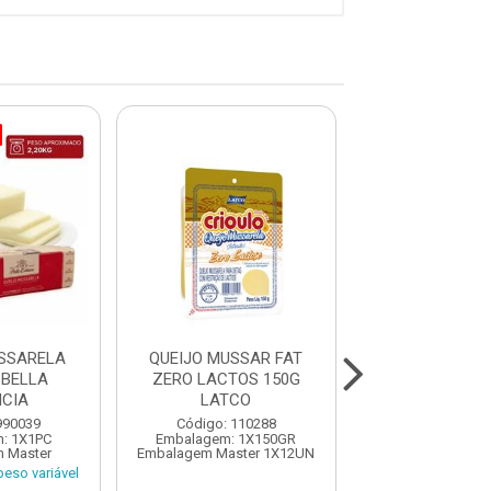
SSARELA
QUEIJO MUSSAR FAT
QUEIJO CHEDD
 BELLA
ZERO LACTOS 150G
2,24 KG 160F
CIA
LATCO
Código: 110
990039
Código: 110288
Embalagem: 1X
: 1X1PC
Embalagem: 1X150GR
Embalagem M
 Master
Embalagem Master 1X12UN
1X8,96K
eso variável