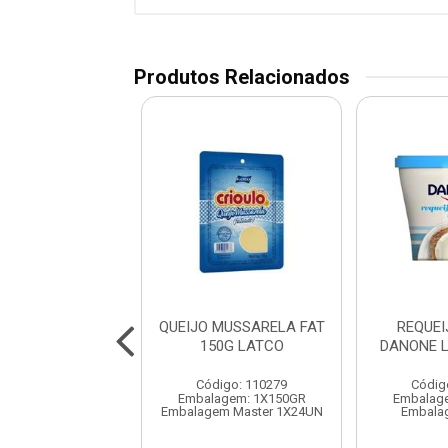
Produtos Relacionados
O CHEDDAR FAT
QUEIJO MUSSARELA FAT
REQUE
KG 160F VIGOR
150G LATCO
DANONE L
digo: 110397
Código: 110279
Códig
agem: 1X2,24KG
Embalagem: 1X150GR
Embalag
lagem Master
Embalagem Master 1X24UN
Embala
1X8,96KG