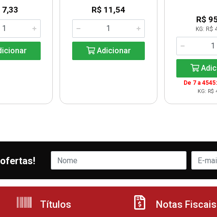
 7,33
R$ 11,54
R$ 95
KG: R$ 
icionar
Adicionar
Adic
De 7 a 4545:
KG: R$ 
ofertas!
Títulos
Notas Fiscais