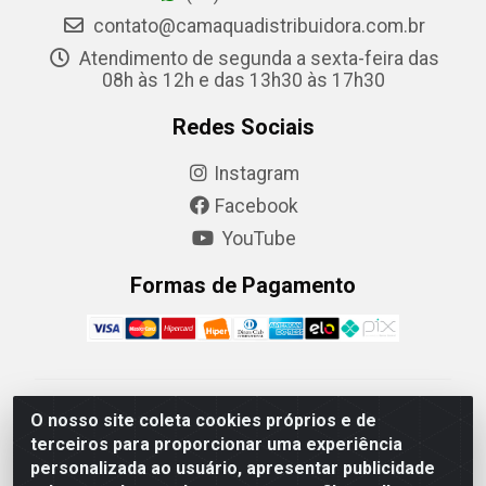
contato@camaquadistribuidora.com.br
Atendimento de segunda a sexta-feira das
08h às 12h e das 13h30 às 17h30
Redes Sociais
Instagram
Facebook
YouTube
Formas de Pagamento
Camaquã Distribuidora Ltda - Avenida Conego Luiz W
O nosso site coleta cookies próprios e de
Hanquet, 1001 - Parque Residencial do Arroio Duro,
terceiros para proporcionar uma experiência
Camaquã/RS - CEP 96.789-102 - CNPJ
personalizada ao usuário, apresentar publicidade
07.061.124/0001-26