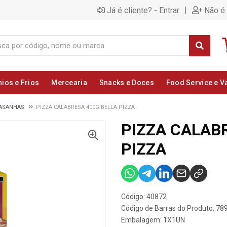
|
Já é cliente? - Entrar
Não é 
nios e Frios
Mercearia
Snacks e Doces
Food Service e V
LASANHAS
PIZZA CALABRESA 400G BELLA PIZZA
PIZZA CALAB
PIZZA
Código: 40872
Código de Barras do Produto: 7
Embalagem: 1X1UN