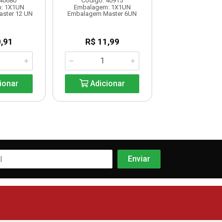
 40680
Código: 40915
Código: 40
: 1X1UN
Embalagem: 1X1UN
Embalagem: 
ster 12 UN
Embalagem Master 6UN
Embalagem Mas
,91
R$ 11,99
R$ 11,9
ionar
Adicionar
Adicio