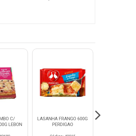
MBO C/
LASANHA FRANGO 600G
LASANHA CAL
00G LEBON
PERDIGAO
600G PERD