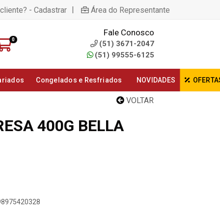
|
cliente? - Cadastrar
Área do Representante
Fale Conosco
0
(51) 3671-2047
(51) 99555-6125
ariados
Congelados e Resfriados
NOVIDADES
OFERTA
VOLTAR
RESA 400G BELLA
898975420328