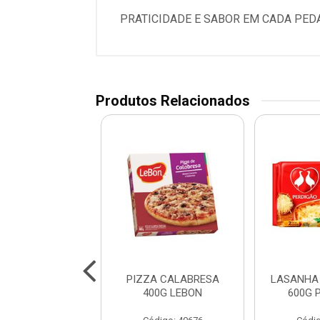
PRATICIDADE E SABOR EM CADA PED
Produtos Relacionados
HA CALABRESA
PIZZA CALABRESA
LASANHA
G PERDIGAO
400G LEBON
600G 