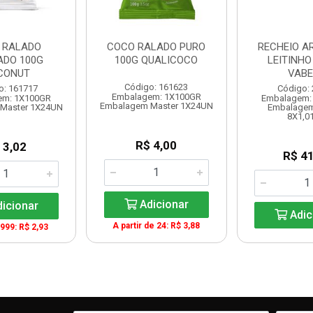
 RALADO
COCO RALADO PURO
RECHEIO A
DO 100G
100G QUALICOCO
LEITINHO
CONUT
VAB
Código: 161623
o: 161717
Código:
Embalagem: 1X100GR
em: 1X100GR
Embalagem:
Embalagem Master 1X24UN
Master 1X24UN
Embalagem
8X1,0
R$ 4,00
 3,02
R$ 41
Adicionar
icionar
Adic
A partir de 24: R$ 3,88
9999: R$ 2,93