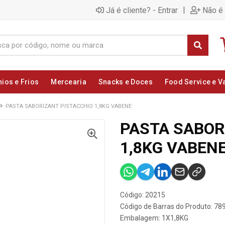
|
Já é cliente? - Entrar
Não é 
nios e Frios
Mercearia
Snacks e Doces
Food Service e V
PASTA SABORIZANT PISTACCHIO 1,8KG VABENE
PASTA SABOR
1,8KG VABEN
Código: 20215
Código de Barras do Produto: 7
Embalagem: 1X1,8KG