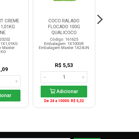
RT CREME
COCO RALADO
COCO RAL
 1,01KG
FLOCADO 100G
ADOCADO 1
ENE
QUALICOCO
QUALICO
 20202
Código: 161625
Código: 161
 1X1,01KG
Embalagem: 1X100GR
Embalagem: 1
 Master
Embalagem Master 1X24UN
Embalagem Maste
1KG
R$ 5,53
R$ 3,2
,09
Adicionar
Adicio
ionar
De 24 a 10000: R$ 5,32
De 24 a 9999: R