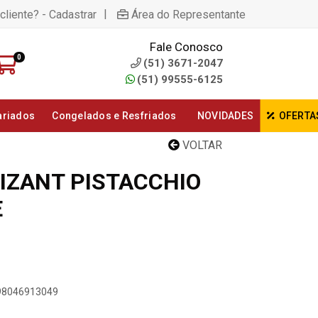
|
cliente? - Cadastrar
Área do Representante
Fale Conosco
0
(51) 3671-2047
(51) 99555-6125
ariados
Congelados e Resfriados
NOVIDADES
OFERTA
VOLTAR
IZANT PISTACCHIO
E
898046913049