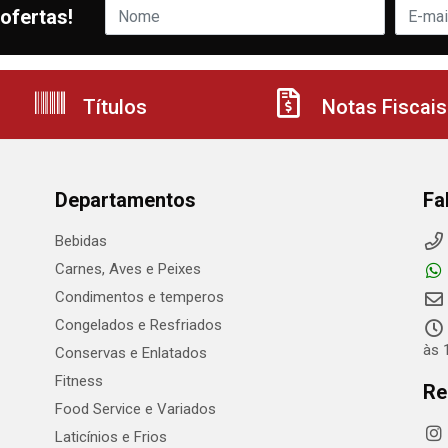
ofertas!
Títulos
Notas Fiscais
Departamentos
Fa
Bebidas
Carnes, Aves e Peixes
Condimentos e temperos
Congelados e Resfriados
às 
Conservas e Enlatados
Fitness
Re
Food Service e Variados
Laticínios e Frios