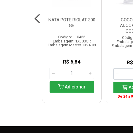
CO RALADO
NATA POTE RIOLAT 300
COCO
CADO 100G
GR
ADOCA
UALICOCO
CO
Código: 110455
digo: 161624
Códig
Embalagem: 1X300GR
agem: 1X100GR
Embalag
Embalagem Master 1X24UN
em Master 1X24UN
Embalagem 
R$ 6,84
R$ 3,28
R$
Adicionar
Adicionar
Ad
 a 9999: R$ 3,18
De 24 a 