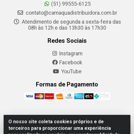
(51) 99555-6125
contato@camaquadistribuidora.com.br
Atendimento de segunda a sexta-feira das
08h às 12h e das 13h30 às 17h30
Redes Sociais
Instagram
Facebook
YouTube
Formas de Pagamento
Camaquã Distribuidora Ltda - Avenida Conego Luiz W
O nosso site coleta cookies próprios e de
Hanquet, 1001 - Parque Residencial do Arroio Duro,
terceiros para proporcionar uma experiência
Camaquã/RS - CEP 96.789-102 - CNPJ