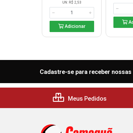
UN: R$ 2,53
Adicionar
Ad
Adicionar
Cadastre-se para receber nossas 
Meus Pedidos