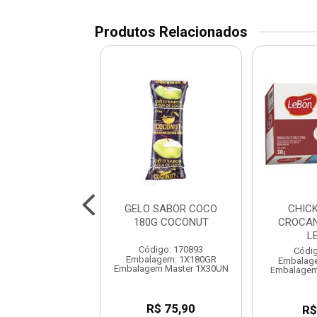
Produtos Relacionados
HA CONG 300G
GELO SABOR COCO
CHIC
NUTRIZ
180G COCONUT
CROCAN
L
digo: 60211
Código: 170893
Códig
agem: 1X300GR
Embalagem: 1X180GR
Embalag
em Master 40 UN
Embalagem Master 1X30UN
Embalagem
R$ 7,09
R$ 75,90
R$