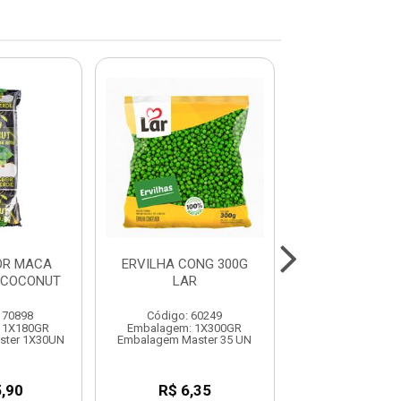
OR MACA
ERVILHA CONG 300G
ERVILHA CON
 COCONUT
LAR
NUTRIZ
170898
Código: 60249
Código: 60
 1X180GR
Embalagem: 1X300GR
Embalagem: 1
ster 1X30UN
Embalagem Master 35 UN
Embalagem Mast
,90
R$ 6,35
R$ 7,0