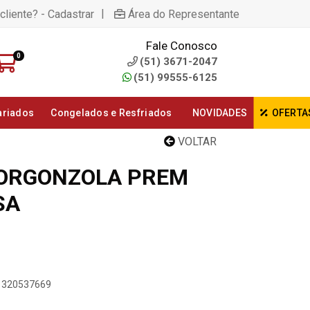
|
cliente? - Cadastrar
Área do Representante
Fale Conosco
0
(51) 3671-2047
(51) 99555-6125
ariados
Congelados e Resfriados
NOVIDADES
OFERTA
VOLTAR
GORGONZOLA PREM
SA
51320537669