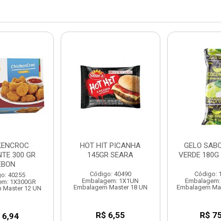
KENCROC
HOT HIT PICANHA
GELO SAB
TE 300 GR
145GR SEARA
VERDE 180G
EBON
Código: 40490
Código: 
o: 40255
Embalagem: 1X1UN
Embalagem:
em: 1X300GR
Embalagem Master 18 UN
Embalagem Ma
 Master 12 UN
R$ 6,55
R$ 75
 6,94