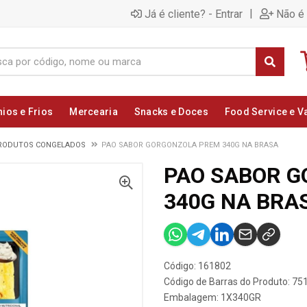
|
Já é cliente? - Entrar
Não é 
nios e Frios
Mercearia
Snacks e Doces
Food Service e V
RODUTOS CONGELADOS
PAO SABOR GORGONZOLA PREM 340G NA BRASA
PAO SABOR 
340G NA BRA
Código: 161802
Código de Barras do Produto: 7
Embalagem: 1X340GR