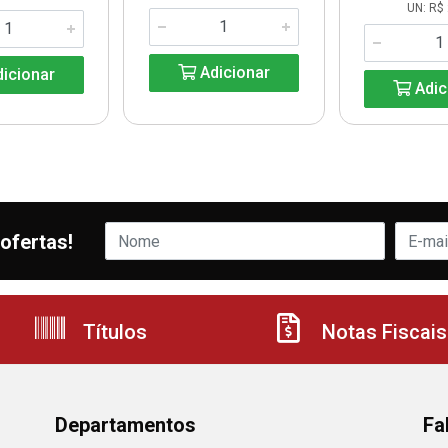
UN: R$ 
Adicionar
icionar
Adic
ofertas!
Títulos
Notas Fiscais
Departamentos
Fa