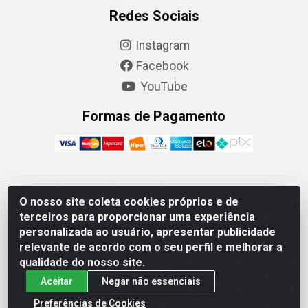
Redes Sociais
Instagram
Facebook
YouTube
Formas de Pagamento
Camaquã Distribuidora Ltda - Avenida Conego Luiz W
O nosso site coleta cookies próprios e de
Hanquet, 1001 - Parque Residencial do Arroio Duro,
terceiros para proporcionar uma experiência
Camaquã/RS - CEP 96.789-102 - CNPJ
personalizada ao usuário, apresentar publicidade
07.061.124/0001-26
relevante de acordo com o seu perfil e melhorar a
qualidade do nosso site.
Aceitar
Negar não essenciais
Preferências de Cookies