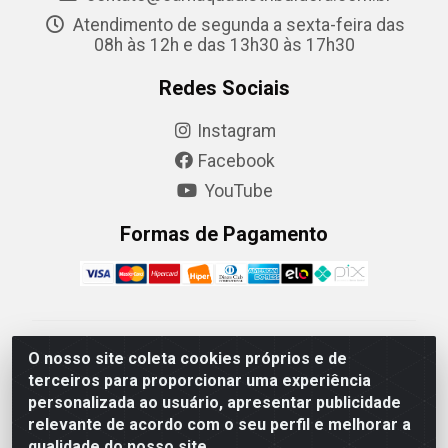
Atendimento de segunda a sexta-feira das
08h às 12h e das 13h30 às 17h30
Redes Sociais
Instagram
Facebook
YouTube
Formas de Pagamento
Camaquã Distribuidora Ltda - Avenida Conego Luiz W
O nosso site coleta cookies próprios e de
Hanquet, 1001 - Parque Residencial do Arroio Duro,
terceiros para proporcionar uma experiência
Camaquã/RS - CEP 96.789-102 - CNPJ
personalizada ao usuário, apresentar publicidade
07.061.124/0001-26
relevante de acordo com o seu perfil e melhorar a
qualidade do nosso site.