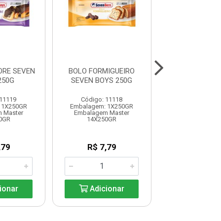
RE SEVEN
BOLO FORMIGUEIRO
PANETTONE 
250G
SEVEN BOYS 250G
SEVEN BOYS
 11119
Código: 11118
Código: 11
 1X250GR
Embalagem: 1X250GR
Embalagem: 1
 Master
Embalagem Master
Embalagem M
0GR
14X250GR
18X400G
,79
R$ 7,79
R$ 13,8
ionar
Adicionar
Adicio