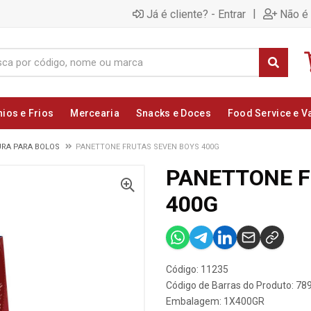
|
Já é cliente? - Entrar
Não é 
nios e Frios
Mercearia
Snacks e Doces
Food Service e V
URA PARA BOLOS
PANETTONE FRUTAS SEVEN BOYS 400G
PANETTONE F
400G
Código: 11235
Código de Barras do Produto: 7
Embalagem: 1X400GR