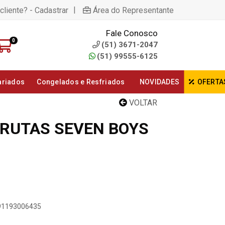
|
cliente? - Cadastrar
Área do Representante
Fale Conosco
0
(51) 3671-2047
(51) 99555-6125
ariados
Congelados e Resfriados
NOVIDADES
OFERTA
VOLTAR
RUTAS SEVEN BOYS
891193006435