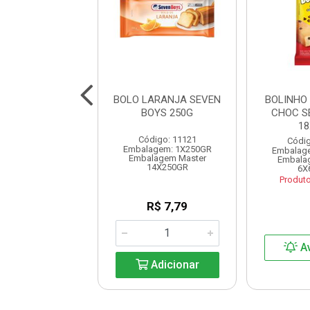
TTONE GOTAS
BOLO LARANJA SEVEN
BOLINHO
N BOYS 400G
BOYS 250G
CHOC S
1
digo: 11236
Código: 11121
Códig
agem: 1X400GR
Embalagem: 1X250GR
Embalag
lagem Master
Embalagem Master
Embala
18X400GR
14X250GR
6X
Produt
R$ 13,89
R$ 7,79
A
Adicionar
Adicionar