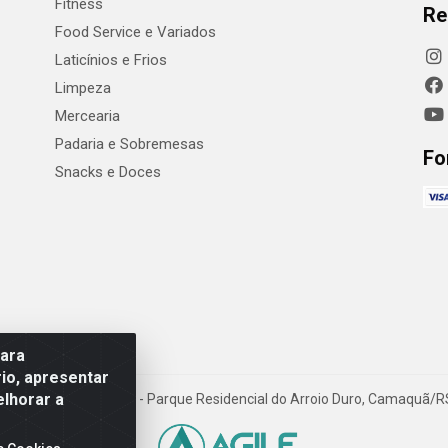
Fitness
Re
Food Service e Variados
Laticínios e Frios
Limpeza
Mercearia
Padaria e Sobremesas
Fo
Snacks e Doces
para
io, apresentar
elhorar a
Luiz W Hanquet, 1001 - Parque Residencial do Arroio Duro, Camaquã/