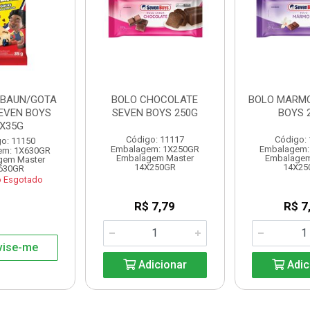
 BAUN/GOTA
BOLO CHOCOLATE
BOLO MARMO
EVEN BOYS
SEVEN BOYS 250G
BOYS 
8X35G
Código: 11117
Código:
o: 11150
Embalagem: 1X250GR
Embalagem:
em: 1X630GR
Embalagem Master
Embalagem
gem Master
14X250GR
14X25
630GR
o Esgotado
R$ 7,79
R$ 7
vise-me
Adicionar
Adic