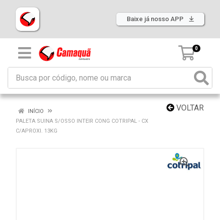
Baixe já nosso APP
0
VOLTAR
INÍCIO
PALETA SUINA S/OSSO INTEIR CONG COTRIPAL - CX
C/APROXI. 13KG