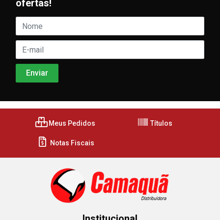
ofertas!
Meus Pedidos
Títulos
Notas Fiscais
Institucional