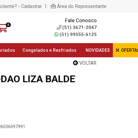
|
cliente? - Cadastrar
Área do Representante
Fale Conosco
0
(51) 3671-2047
(51) 99555-6125
ariados
Congelados e Resfriados
NOVIDADES
OFERTA
VOLTAR
ODAO LIZA BALDE
896036097991