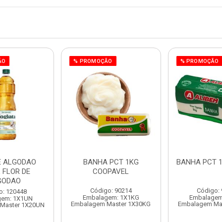
ÃO
% PROMOÇÃO
% PROMOÇÃO
E ALGODAO
BANHA PCT 1KG
BANHA PCT 1
 FLOR DE
COOPAVEL
GODAO
Código: 90214
Código:
o: 120448
Embalagem: 1X1KG
Embalagem
gem: 1X1UN
Embalagem Master 1X30KG
Embalagem Ma
Master 1X20UN