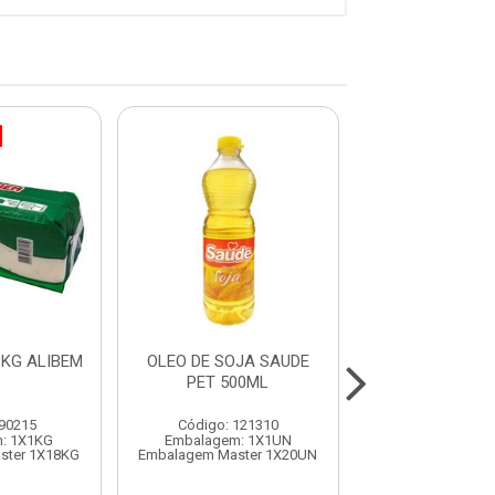
KG ALIBEM
OLEO DE SOJA SAUDE
OLEO SOJA RE
PET 500ML
900ML SO
 90215
Código: 121310
Código: 120
: 1X1KG
Embalagem: 1X1UN
Embalagem: 
ster 1X18KG
Embalagem Master 1X20UN
Embalagem Maste