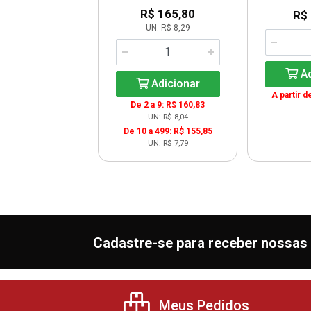
$ 180,20
R$ 165,80
R$
UN: R$ 9,01
UN: R$ 8,29
Ad
Adicionar
Adicionar
A partir d
De 2 a 9: R$ 160,83
UN: R$ 8,04
De 10 a 499: R$ 155,85
UN: R$ 7,79
Cadastre-se para receber nossas 
Meus Pedidos