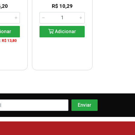
,20
R$ 10,29
R$ 180,
UN: R$ 9,0
ionar
Adicionar
Adicio
: R$ 13,80