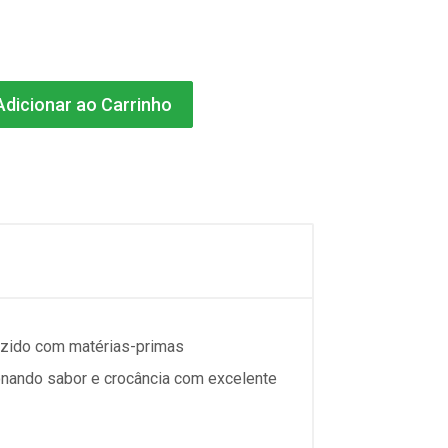
dicionar ao Carrinho
duzido com matérias-primas
cionando sabor e crocância com excelente