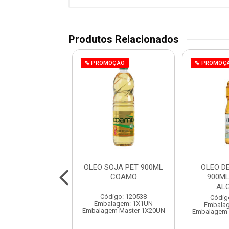
Produtos Relacionados
% PROMOÇÃO
% PROMOÇ
OJA REFIN PET
OLEO SOJA PET 900ML
OLEO D
00ML SOYA
COAMO
900ML
AL
digo: 120350
Código: 120538
Códig
lagem: 1X1UN
Embalagem: 1X1UN
Embala
em Master 1X20UN
Embalagem Master 1X20UN
Embalagem 