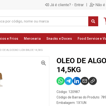
|
Já é cliente? - Entrar
Não é 
nios e Frios
Mercearia
Snacks e Doces
Food Service e V
O DE ALGODAO LIZA BALDE 14,5KG
OLEO DE ALG
14,5KG
Código: 120987
Código de Barras do Produto: 7
Embalagem: 1X1UN