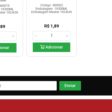
EMA
Código: 460022
Código: 460
460019
Embalagem: 1X500ML
Embalagem: 
 1X500ML
Embalagem Master 1X24UN
Embalagem Mast
ster 1X24UN
R$ 1,89
R$ 20,5
,89
Adicionar
Adicio
ionar