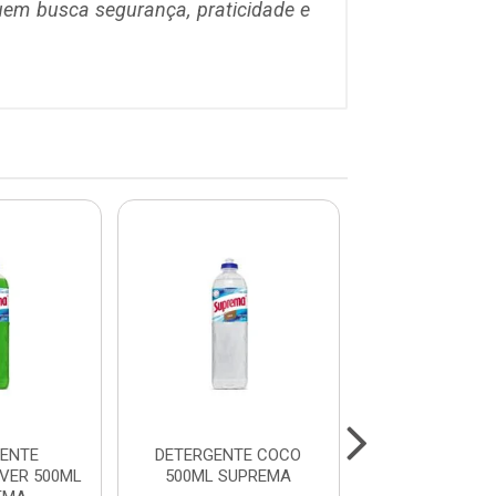
quem busca segurança, praticidade e
ENTE
DETERGENTE COCO
DETERGENTE NE
VER 500ML
500ML SUPREMA
SUPREM