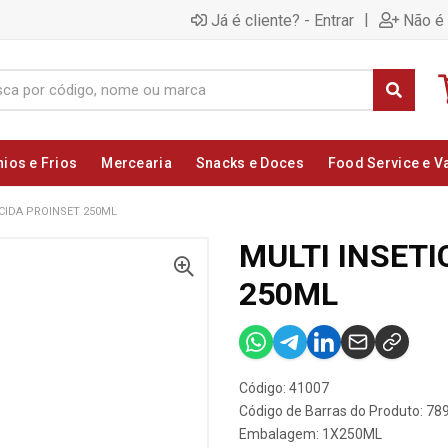
|
Já é cliente? - Entrar
Não é 
nios e Frios
Mercearia
Snacks e Doces
Food Service e V
ICIDA PROINSET 250ML
MULTI INSETI
250ML
Código: 41007
Código de Barras do Produto: 7
Embalagem: 1X250ML