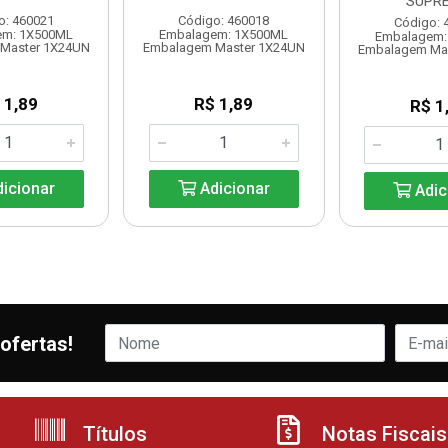
SUPR
o: 460021
Código: 460018
Código: 
em: 1X500ML
Embalagem: 1X500ML
Embalagem:
Master 1X24UN
Embalagem Master 1X24UN
Embalagem Ma
 1,89
R$ 1,89
R$ 1
icionar
Adicionar
Adic
ofertas!
Títulos
Notas Fiscais