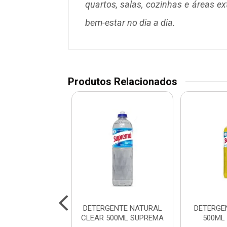
quartos, salas, cozinhas e áreas ex
bem-estar no dia a dia.
Produtos Relacionados
ENTE NEUTRO 5L
DETERGENTE NATURAL
DETERGE
SUPREMA
CLEAR 500ML SUPREMA
500ML