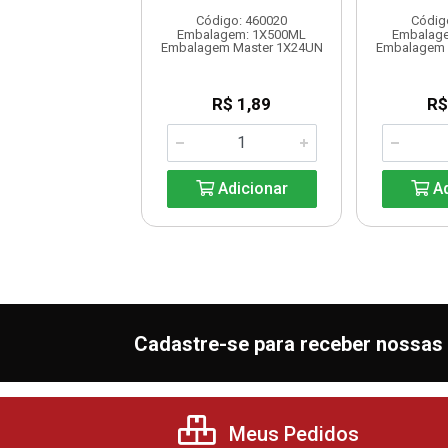
digo: 460024
Código: 460020
Códig
alagem: 1X5L
Embalagem: 1X500ML
Embalag
em Master 1X3UN
Embalagem Master 1X24UN
Embalagem 
R$ 20,54
R$ 1,89
R$
Adicionar
Adicionar
Ad
Cadastre-se para receber nossas 
Meus Pedidos