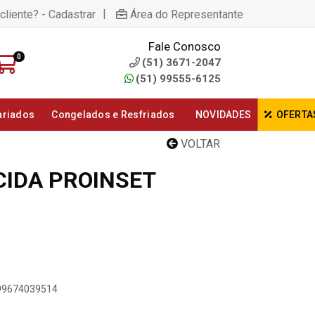
|
cliente? - Cadastrar
Área do Representante
Fale Conosco
0
(51) 3671-2047
(51) 99555-6125
ariados
Congelados e Resfriados
NOVIDADES
OFERTA
VOLTAR
CIDA PROINSET
899674039514