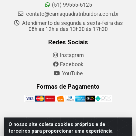
(51) 99555-6125
contato@camaquadistribuidora.com.br
Atendimento de segunda a sexta-feira das
08h às 12h e das 13h30 às 17h30
Redes Sociais
Instagram
Facebook
YouTube
Formas de Pagamento
Camaquã Distribuidora Ltda - Avenida Conego Luiz W
O nosso site coleta cookies próprios e de
Hanquet, 1001 - Parque Residencial do Arroio Duro,
terceiros para proporcionar uma experiência
Camaquã/RS - CEP 96.789-102 - CNPJ