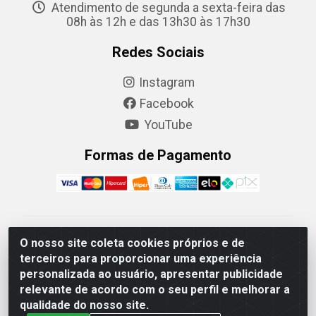
Atendimento de segunda a sexta-feira das
08h às 12h e das 13h30 às 17h30
Redes Sociais
Instagram
Facebook
YouTube
Formas de Pagamento
Camaquã Distribuidora Ltda - Avenida Conego Luiz W
O nosso site coleta cookies próprios e de
Hanquet, 1001 - Parque Residencial do Arroio Duro,
terceiros para proporcionar uma experiência
Camaquã/RS - CEP 96.789-102 - CNPJ
personalizada ao usuário, apresentar publicidade
07.061.124/0001-26
relevante de acordo com o seu perfil e melhorar a
qualidade do nosso site.