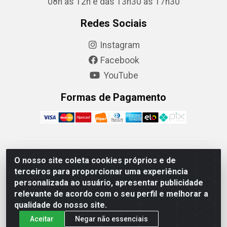
08h às 12h e das 13h30 às 17h30
Redes Sociais
Instagram
Facebook
YouTube
Formas de Pagamento
Camaquã Distribuidora Ltda - Avenida Conego Luiz W
O nosso site coleta cookies próprios e de
Hanquet, 1001 - Parque Residencial do Arroio Duro,
terceiros para proporcionar uma experiência
Camaquã/RS - CEP 96.789-102 - CNPJ
personalizada ao usuário, apresentar publicidade
07.061.124/0001-26
relevante de acordo com o seu perfil e melhorar a
qualidade do nosso site.
Aceitar
Negar não essenciais