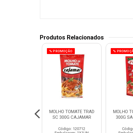
Produtos Relacionados
% PROMOÇÃO
% PROMOÇ
 TOMATE TRAD
MOLHO TOMATE TRAD
MOLHO T
 SACHE FUGINI
SC 300G CAJAMAR
300G SA
digo: 120986
Código: 120712
Códig
agem: 1X1,7KG
Embalagem: 1X1UN
Embala