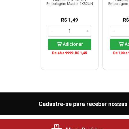
em Master 1X6UN
Embalagem Master 1X32UN
Embalagem 
R$ 11,93
R$ 1,49
R$
Adicionar
Adicionar
Ad
De 48 a 9999: R$ 1,45
De 100 a 
Cadastre-se para receber nossas 