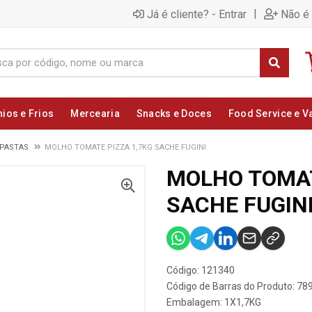
|
Já é cliente? - Entrar
Não é 
nios e Frios
Mercearia
Snacks e Doces
Food Service e V
 PASTAS
MOLHO TOMATE PIZZA 1,7KG SACHE FUGINI
MOLHO TOMAT
SACHE FUGIN
Código: 121340
Código de Barras do Produto: 7
Embalagem: 1X1,7KG