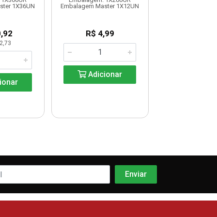
ster 1X36UN
Embalagem Master 1X12UN
Embalagem Mast
,92
R$ 4,99
R$ 11,9
2,73
Adicionar
Adicio
ionar