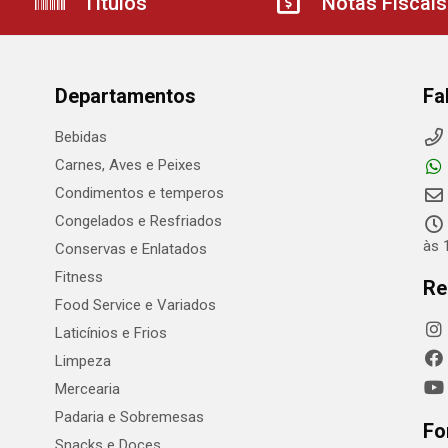
Títulos
Notas Fiscais
Departamentos
Fa
Bebidas
Carnes, Aves e Peixes
Condimentos e temperos
Congelados e Resfriados
às 
Conservas e Enlatados
Fitness
Re
Food Service e Variados
Laticínios e Frios
Limpeza
Mercearia
Padaria e Sobremesas
Fo
Snacks e Doces