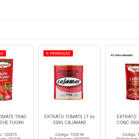
ÃO
% PROMOÇÃO
OMATE TRAD
EXTRATO TOMATE LT 6x
EXTRATO 
CHE FUGINI
350G CAJAMAR
CONC 300G
o: 120575
Código: 120318
Código: 
gem: 1X1UN
Embalagem: 1X350GR
Embalagem: