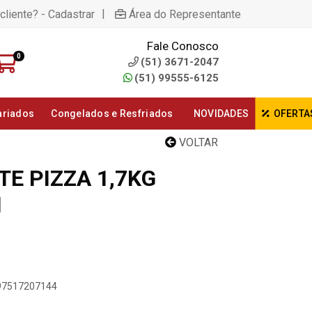
|
cliente? - Cadastrar
Área do Representante
Fale Conosco
0
(51) 3671-2047
(51) 99555-6125
ariados
Congelados e Resfriados
NOVIDADES
OFERTA
VOLTAR
E PIZZA 1,7KG
I
897517207144