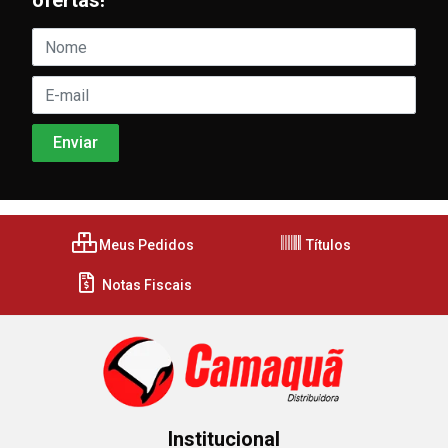
ofertas!
Meus Pedidos
Títulos
Notas Fiscais
Institucional