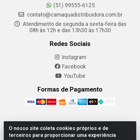
(51) 99555-6125
contato@camaquadistribuidora.com.br
Atendimento de segunda a sexta-feira das
08h às 12h e das 13h30 às 17h30
Redes Sociais
Instagram
Facebook
YouTube
Formas de Pagamento
Camaquã Distribuidora Ltda - Avenida Conego Luiz W
O nosso site coleta cookies próprios e de
Hanquet, 1001 - Parque Residencial do Arroio Duro,
terceiros para proporcionar uma experiência
Camaquã/RS - CEP 96.789-102 - CNPJ