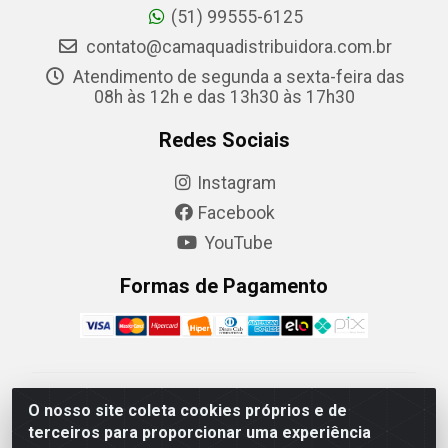
(51) 99555-6125
contato@camaquadistribuidora.com.br
Atendimento de segunda a sexta-feira das
08h às 12h e das 13h30 às 17h30
Redes Sociais
Instagram
Facebook
YouTube
Formas de Pagamento
Camaquã Distribuidora Ltda - Avenida Conego Luiz W
O nosso site coleta cookies próprios e de
Hanquet, 1001 - Parque Residencial do Arroio Duro,
terceiros para proporcionar uma experiência
Camaquã/RS - CEP 96.789-102 - CNPJ