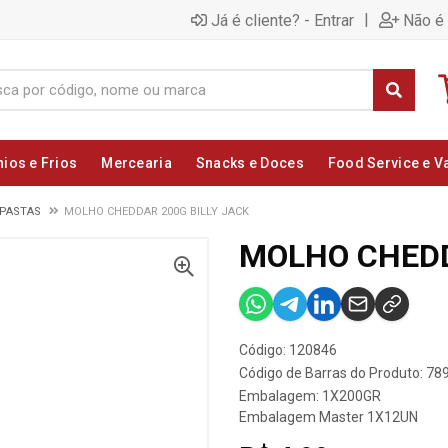
|
Já é cliente? - Entrar
Não é 
nios e Frios
Mercearia
Snacks e Doces
Food Service e V
 PASTAS
MOLHO CHEDDAR 200G BILLY JACK
MOLHO CHEDD
Código: 120846
Código de Barras do Produto: 7
Embalagem: 1X200GR
Embalagem Master 1X12UN