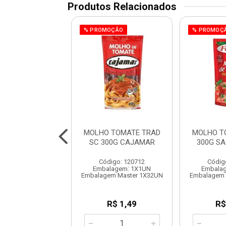
Produtos Relacionados
% PROMOÇÃO
% PROMOÇ
 TOMATE TRAD
MOLHO TOMATE TRAD
MOLHO T
 SACHE FUGINI
SC 300G CAJAMAR
300G SA
digo: 120986
Código: 120712
Códig
agem: 1X1,7KG
Embalagem: 1X1UN
Embala
em Master 1X6UN
Embalagem Master 1X32UN
Embalagem 
R$ 11,93
R$ 1,49
R$