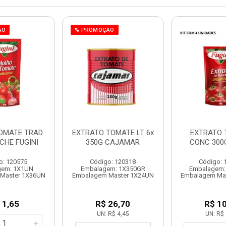
ÃO
% PROMOÇÃO
OMATE TRAD
EXTRATO TOMATE LT 6x
EXTRATO 
CHE FUGINI
350G CAJAMAR
CONC 300G
o: 120575
Código: 120318
Código: 
gem: 1X1UN
Embalagem: 1X350GR
Embalagem:
Master 1X36UN
Embalagem Master 1X24UN
Embalagem Ma
 1,65
R$ 26,70
R$ 10
UN: R$ 4,45
UN: R$ 