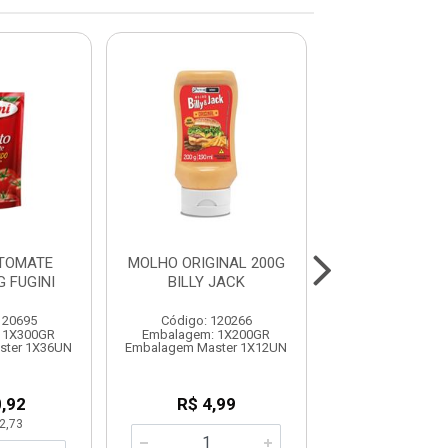
TOMATE
MOLHO ORIGINAL 200G
MOLHO TOMAT
 FUGINI
BILLY JACK
1,7KG SACHE 
120695
Código: 120266
Código: 120
 1X300GR
Embalagem: 1X200GR
Embalagem: 1
ster 1X36UN
Embalagem Master 1X12UN
Embalagem Mast
,92
R$ 4,99
R$ 11,9
2,73