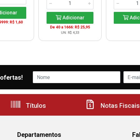
icionar
Adicionar
Adic
9999: R$ 1,60
De 40 a 1666: R$ 25,95
UN: R$ 4,33
ofertas!
Títulos
Notas Fiscais
Departamentos
Fa