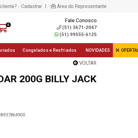
|
cliente? - Cadastrar
Área do Representante
Fale Conosco
0
(51) 3671-2047
(51) 99555-6125
ariados
Congelados e Resfriados
NOVIDADES
OFERTA
VOLTAR
AR 200G BILLY JACK
898937864900