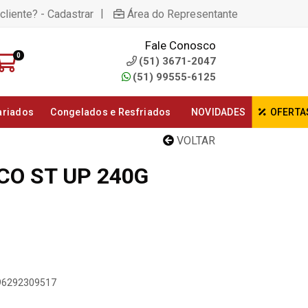
|
cliente? - Cadastrar
Área do Representante
Fale Conosco
0
(51) 3671-2047
(51) 99555-6125
ariados
Congelados e Resfriados
NOVIDADES
OFERTA
VOLTAR
O ST UP 240G
896292309517