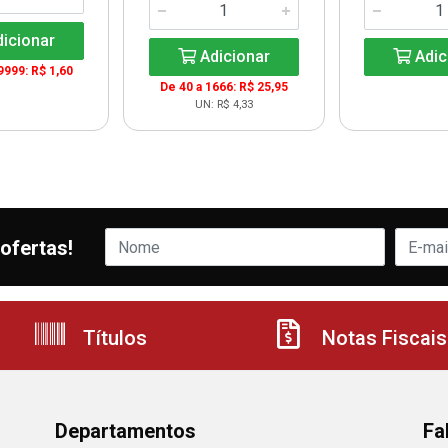
icionar
Adicionar
Adic
9999: R$ 1,60
De 40 a 1666: R$ 25,95
UN: R$ 4,33
ofertas!
Títulos
Notas Fiscais
Departamentos
Fa