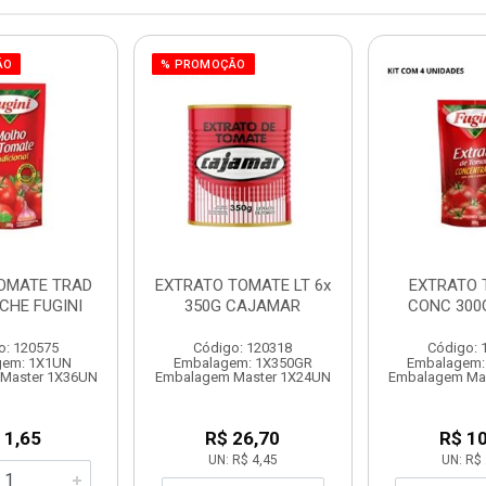
ÃO
% PROMOÇÃO
OMATE TRAD
EXTRATO TOMATE LT 6x
EXTRATO 
CHE FUGINI
350G CAJAMAR
CONC 300G
o: 120575
Código: 120318
Código: 
gem: 1X1UN
Embalagem: 1X350GR
Embalagem:
Master 1X36UN
Embalagem Master 1X24UN
Embalagem Ma
 1,65
R$ 26,70
R$ 10
UN: R$ 4,45
UN: R$ 