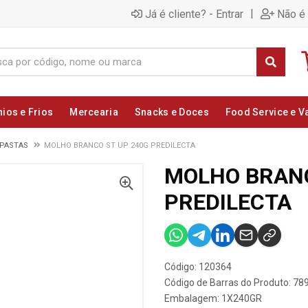
|
Já é cliente? - Entrar
Não é 
nios e Frios
Mercearia
Snacks e Doces
Food Service e V
 PASTAS
MOLHO BRANCO ST UP 240G PREDILECTA
MOLHO BRANC
PREDILECTA
Código: 120364
Código de Barras do Produto: 7
Embalagem: 1X240GR