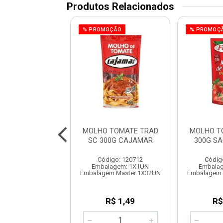
Produtos Relacionados
% PROMOÇÃO
% PROMOÇ
 TOMATE TRAD
MOLHO TOMATE TRAD
MOLHO T
 SACHE FUGINI
SC 300G CAJAMAR
300G SA
digo: 120986
Código: 120712
Códig
agem: 1X1,7KG
Embalagem: 1X1UN
Embala
em Master 1X6UN
Embalagem Master 1X32UN
Embalagem 
R$ 11,93
R$ 1,49
R$