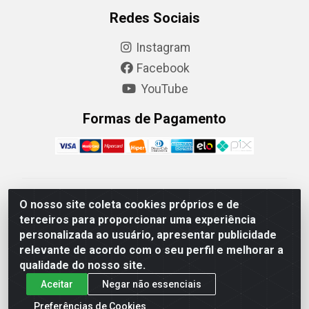
Redes Sociais
Instagram
Facebook
YouTube
Formas de Pagamento
Camaquã Distribuidora Ltda - Avenida Conego Luiz W
O nosso site coleta cookies próprios e de
Hanquet, 1001 - Parque Residencial do Arroio Duro,
terceiros para proporcionar uma experiência
Camaquã/RS - CEP 96.789-102 - CNPJ
personalizada ao usuário, apresentar publicidade
07.061.124/0001-26
relevante de acordo com o seu perfil e melhorar a
qualidade do nosso site.
Aceitar
Negar não essenciais
Preferências de Cookies