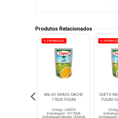
Produtos Relacionados
OÇÃO
% PROMOÇÃO
% PROMOÇ
O GRAOS LATA
MILHO GRAOS SACHE
DUETO MI
0GR ODERICH
170GR FUGINI
FUGINI 
digo: 200025
Código: 200070
Códig
agem: 1X200GR
Embalagem: 1X170GR
Embalag
em Master 1X24UN
Embalagem Master 1X36UN
Embalagem 