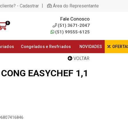
|
cliente? - Cadastrar
Área do Representante
Fale Conosco
0
(51) 3671-2047
(51) 99555-6125
ariados
Congelados e Resfriados
NOVIDADES
OFERTA
VOLTAR
 CONG EASYCHEF 1,1
896807416846