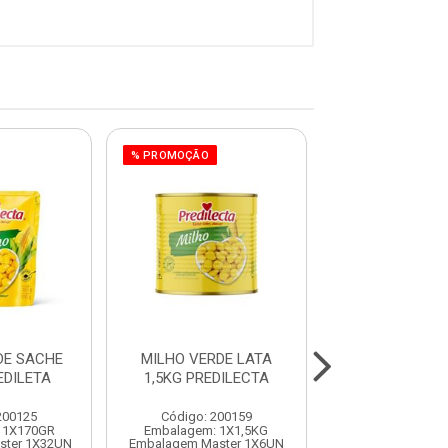
% PROMOÇÃO
% PROMOÇÃO
DE SACHE
MILHO VERDE LATA
MILHO GRAOS
EDILETA
1,5KG PREDILECTA
6x200GR OD
200125
Código: 200159
Código: 200
 1X170GR
Embalagem: 1X1,5KG
Embalagem: 1
ster 1X32UN
Embalagem Master 1X6UN
Embalagem Maste