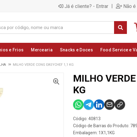
|
Já é cliente? - Entrar
Não é 
nios e Frios
Mercearia
Snacks e Doces
Food Service e V
ILHA
MILHO VERDE CONG EASYCHEF 1,1 KG
MILHO VERDE
KG
Código: 40813
Código de Barras do Produto: 7
Embalagem: 1X1,1KG