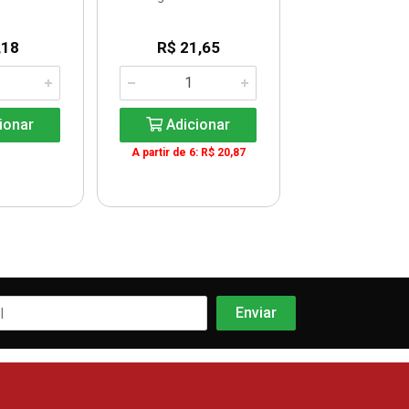
,18
R$ 21,65
R$ 24,3
UN: R$ 4,0
ionar
Adicionar
Adicio
A partir de 6: R$ 20,87
A partir de 4: R
UN: R$ 3,9