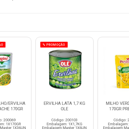
ÃO
% PROMOÇÃO
LHO/ERVILHA
ERVILHA LATA 1,7 KG
MILHO VER
SACHE 170GR
OLE
170GR PR
o: 200069
Código: 200103
Código: 
em: 1X170GR
Embalagem: 1X1,7KG
Embalagem:
Master 1X36UN
Embalagem Master 1X6UN
Embalagem Ma