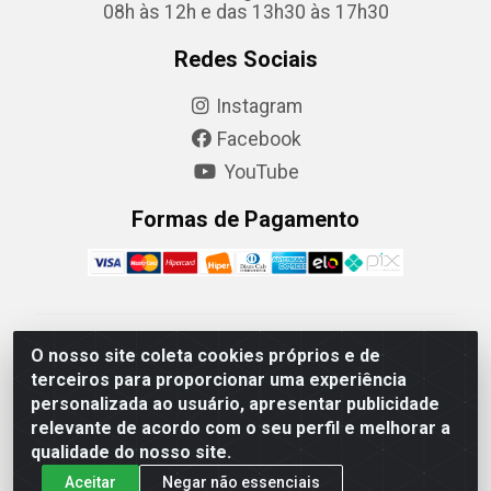
08h às 12h e das 13h30 às 17h30
Redes Sociais
Instagram
Facebook
YouTube
Formas de Pagamento
Camaquã Distribuidora Ltda - Avenida Conego Luiz W
O nosso site coleta cookies próprios e de
Hanquet, 1001 - Parque Residencial do Arroio Duro,
terceiros para proporcionar uma experiência
Camaquã/RS - CEP 96.789-102 - CNPJ
personalizada ao usuário, apresentar publicidade
07.061.124/0001-26
relevante de acordo com o seu perfil e melhorar a
qualidade do nosso site.
Aceitar
Negar não essenciais