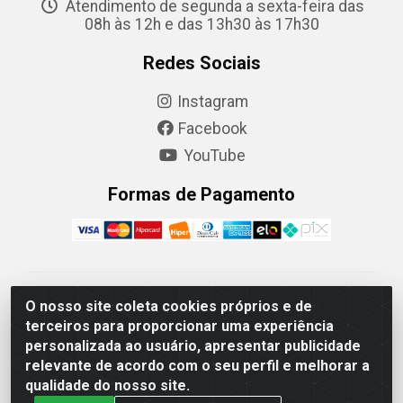
Atendimento de segunda a sexta-feira das
08h às 12h e das 13h30 às 17h30
Redes Sociais
Instagram
Facebook
YouTube
Formas de Pagamento
Camaquã Distribuidora Ltda - Avenida Conego Luiz W
O nosso site coleta cookies próprios e de
Hanquet, 1001 - Parque Residencial do Arroio Duro,
terceiros para proporcionar uma experiência
Camaquã/RS - CEP 96.789-102 - CNPJ
personalizada ao usuário, apresentar publicidade
07.061.124/0001-26
relevante de acordo com o seu perfil e melhorar a
qualidade do nosso site.